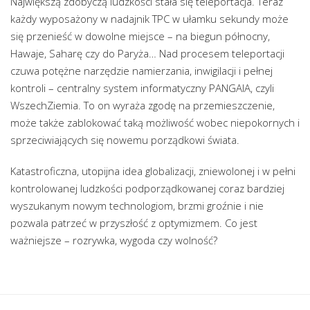
Największą zdobyczą ludzkości stała się teleportacja. Teraz
każdy wyposażony w nadajnik TPC w ułamku sekundy może
się przenieść w dowolne miejsce – na biegun północny,
Hawaje, Saharę czy do Paryża… Nad procesem teleportacji
czuwa potężne narzędzie namierzania, inwigilacji i pełnej
kontroli – centralny system informatyczny PANGAIA, czyli
WszechZiemia. To on wyraża zgodę na przemieszczenie,
może także zablokować taką możliwość wobec niepokornych i
sprzeciwiających się nowemu porządkowi świata.
Katastroficzna, utopijna idea globalizacji, zniewolonej i w pełni
kontrolowanej ludzkości podporządkowanej coraz bardziej
wyszukanym nowym technologiom, brzmi groźnie i nie
pozwala patrzeć w przyszłość z optymizmem. Co jest
ważniejsze – rozrywka, wygoda czy wolność?