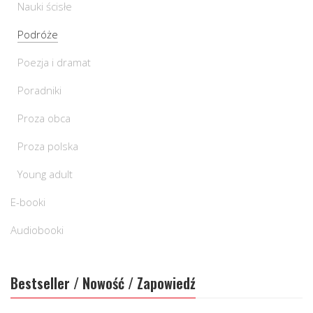
Nauki ścisłe
Podróże
Poezja i dramat
Poradniki
Proza obca
Proza polska
Young adult
E-booki
Audiobooki
Bestseller / Nowość / Zapowiedź