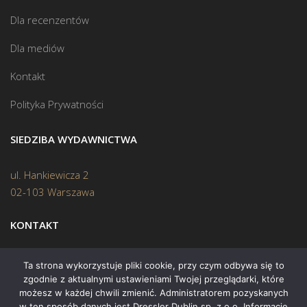
Dla recenzentów
Dla mediów
Kontakt
Polityka Prywatności
SIEDZIBA WYDAWNICTWA
ul. Hankiewicza 2
02-103 Warszawa
KONTAKT
Biuro:
(22) 45 70 402
Ta strona wykorzystuje pliki cookie, przy czym odbywa się to
zgodnie z aktualnymi ustawieniami Twojej przeglądarki, które
Mail:
biuro@swiatksiazki.pl
możesz w każdej chwili zmienić. Administratorem pozyskanych
w ten sposób danych jest Dressler Dublin sp. z o.o. Informacje