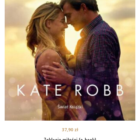
37,90
zł
Zaklęcie miłości (e-book)