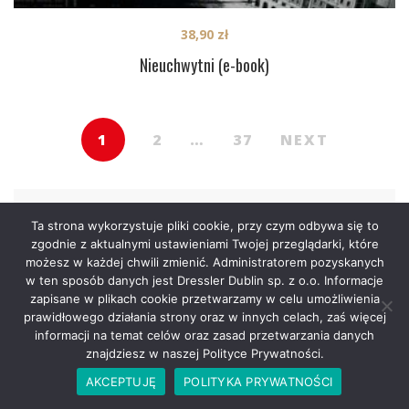
38,90
zł
Nieuchwytni (e-book)
1
2
…
37
NEXT
Ta strona wykorzystuje pliki cookie, przy czym odbywa się to
zgodnie z aktualnymi ustawieniami Twojej przeglądarki, które
możesz w każdej chwili zmienić. Administratorem pozyskanych
w ten sposób danych jest Dressler Dublin sp. z o.o. Informacje
Kategorie
zapisane w plikach cookie przetwarzamy w celu umożliwienia
prawidłowego działania strony oraz w innych celach, zaś więcej
informacji na temat celów oraz zasad przetwarzania danych
zobacz wszystkie
znajdziesz w naszej Polityce Prywatności.
AKCEPTUJĘ
POLITYKA PRYWATNOŚCI
Mroczne Strony – 25.03.2026