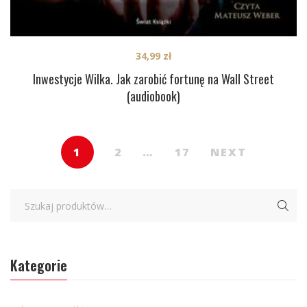
34,99
zł
Inwestycje Wilka. Jak zarobić fortunę na Wall Street
(audiobook)
1
2
…
17
NEXT
Kategorie