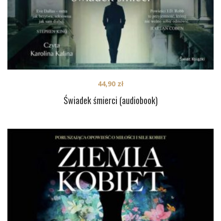
44,90
zł
Świadek śmierci (audiobook)