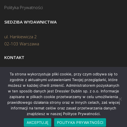
Polityka Prywatności
SIEDZIBA WYDAWNICTWA
ul. Hankiewicza 2
02-103 Warszawa
KONTAKT
Biuro:
(22) 45 70 402
Ta strona wykorzystuje pliki cookie, przy czym odbywa się to
zgodnie z aktualnymi ustawieniami Twojej przeglądarki, które
Mail:
biuro@swiatksiazki.pl
możesz w każdej chwili zmienić. Administratorem pozyskanych
w ten sposób danych jest Dressler Dublin sp. z o.o. Informacje
zapisane w plikach cookie przetwarzamy w celu umożliwienia
prawidłowego działania strony oraz w innych celach, zaś więcej
informacji na temat celów oraz zasad przetwarzania danych
znajdziesz w naszej Polityce Prywatności.
Copyright © 2015 Świat Książki. Wszelkie prawa zastrzeżone
AKCEPTUJĘ
POLITYKA PRYWATNOŚCI