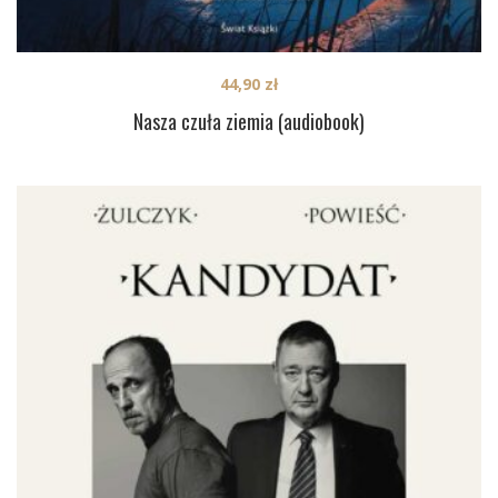
44,90
zł
Nasza czuła ziemia (audiobook)