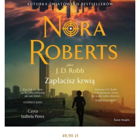
49,90
zł