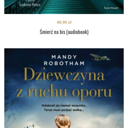
49,90
zł
Śmierć na bis (audiobook)