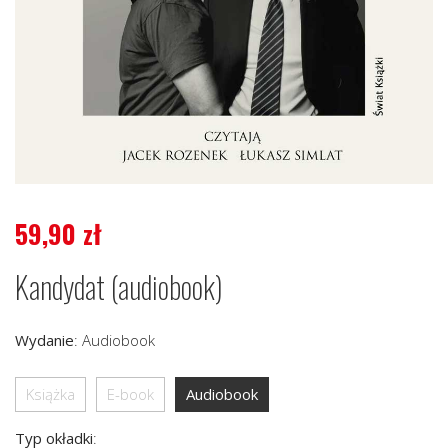
59,90
zł
Kandydat (audiobook)
Wydanie
:
Audiobook
Książka
E-book
Audiobook
Typ okładki
: