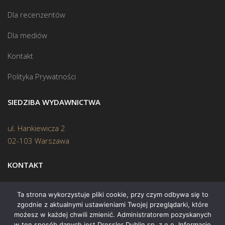
Dla recenzentów
Dla mediów
Kontakt
Polityka Prywatności
SIEDZIBA WYDAWNICTWA
ul. Hankiewicza 2
02-103 Warszawa
KONTAKT
Biuro:
(22) 45 70 402
Ta strona wykorzystuje pliki cookie, przy czym odbywa się to
zgodnie z aktualnymi ustawieniami Twojej przeglądarki, które
Mail:
biuro@swiatksiazki.pl
możesz w każdej chwili zmienić. Administratorem pozyskanych
w ten sposób danych jest Dressler Dublin sp. z o.o. Informacje