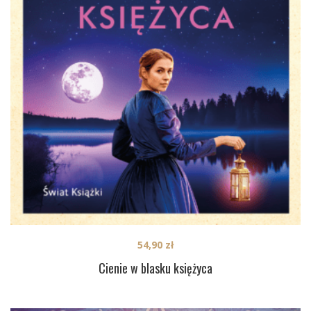
54,90
zł
Cienie w blasku księżyca