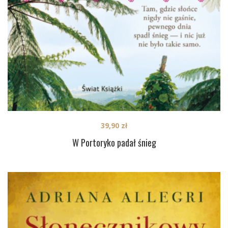
39,90
zł
W Portoryko padał śnieg