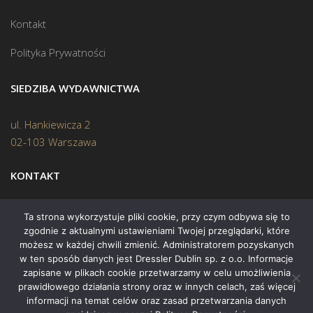
Kontakt
Polityka Prywatności
SIEDZIBA WYDAWNICTWA
ul. Hankiewicza 2
02-103 Warszawa
KONTAKT
Biuro:
(22) 45 70 402
Ta strona wykorzystuje pliki cookie, przy czym odbywa się to
zgodnie z aktualnymi ustawieniami Twojej przeglądarki, które
Mail:
biuro@swiatksiazki.pl
możesz w każdej chwili zmienić. Administratorem pozyskanych
w ten sposób danych jest Dressler Dublin sp. z o.o. Informacje
zapisane w plikach cookie przetwarzamy w celu umożliwienia
prawidłowego działania strony oraz w innych celach, zaś więcej
informacji na temat celów oraz zasad przetwarzania danych