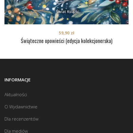
59,90
zł
Świąteczne opowieści (edycja kolekcjonerska)
INFORMACJE
Aktualności
O Wydawnictwie
Dla recenzentów
Dla mediów