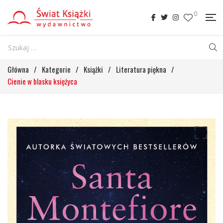
0
Główna
/
Kategorie
/
Książki
/
Literatura piękna
/
Cienie w blasku księżyca