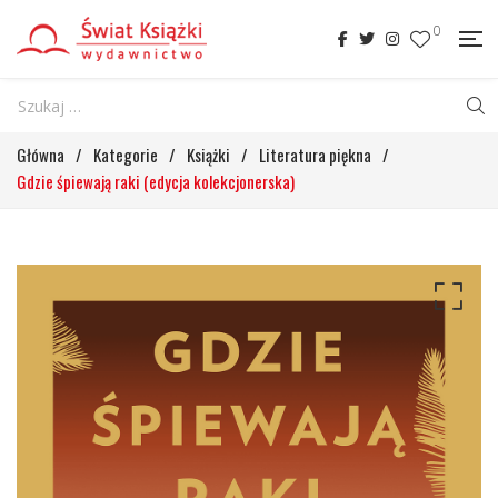
0
Główna
/
Kategorie
/
Książki
/
Literatura piękna
/
Gdzie śpiewają raki (edycja kolekcjonerska)