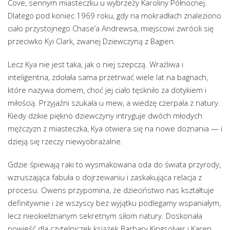
Cove, sennym miasteczku u wybrzeży Karoliny Północnej.
Dlatego pod koniec 1969 roku, gdy na mokradłach znaleziono
ciało przystojnego Chase’a Andrewsa, miejscowi zwrócili się
przeciwko Kyi Clark, zwanej Dziewczyną z Bagien.
Lecz Kya nie jest taka, jak o niej szepczą. Wrażliwa i
inteligentna, zdołała sama przetrwać wiele lat na bagnach,
które nazywa domem, choć jej ciało tęskniło za dotykiem i
miłością. Przyjaźni szukała u mew, a wiedzę czerpała z natury.
Kiedy dzikie piękno dziewczyny intryguje dwóch młodych
mężczyzn z miasteczka, Kya otwiera się na nowe doznania — i
dzieją się rzeczy niewyobrażalne.
Gdzie śpiewają raki to wysmakowana oda do świata przyrody,
wzruszająca fabuła o dojrzewaniu i zaskakująca relacja z
procesu. Owens przypomina, że dzieciństwo nas kształtuje
definitywnie i że wszyscy bez wyjątku podlegamy wspaniałym,
lecz nieokiełznanym sekretnym siłom natury. Doskonała
powieść dla czytelniczek książek Barbary Kingsolver i Karen