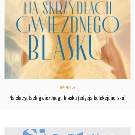
69,90
zł
Na skrzydłach gwiezdnego blasku (edycja kolekcjonerska)