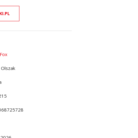
KI.PL
 Fox
 Olszak
a
215
368725728
.2026