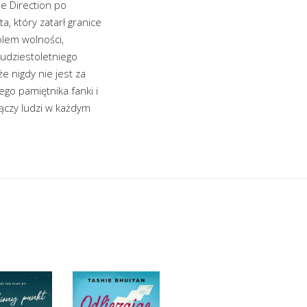
ne Direction po
a, który zatarł granice
olem wolności,
wudziestoletniego
e nigdy nie jest za
go pamiętnika fanki i
łączy ludzi w każdym