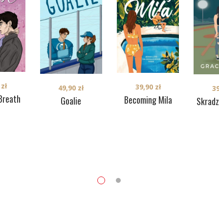
0
zł
39,90
zł
49,90
zł
3
Breath
Becoming Mila
Goalie
Skradz