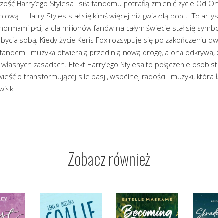
rczość Harry’ego Stylesa i siła fandomu potrafią zmienić życie Od O
lową – Harry Styles stał się kimś więcej niż gwiazdą popu. To artyst
ormami płci, a dla milionów fanów na całym świecie stał się symb
 bycia sobą. Kiedy życie Keris Fox rozsypuje się po zakończeniu d
fandom i muzyka otwierają przed nią nową drogę, a ona odkrywa, ż
 własnych zasadach. Efekt Harry’ego Stylesa to połączenie osobiste
ieść o transformującej sile pasji, wspólnej radości i muzyki, która 
wisk.
Zobacz również