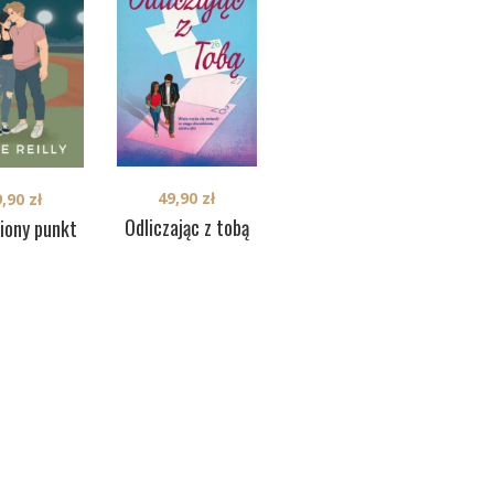
49,90
zł
39,90
zł
9,90
zł
I 
Odliczając z tobą
Powiedz Tak
iony punkt