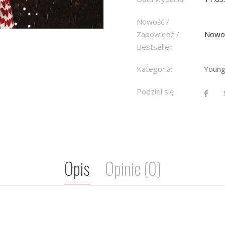
Nowość /
Zapowiedź /
Nowo
Bestseller
Kategoria:
Young
Podziel się
Opis
Opinie (0)