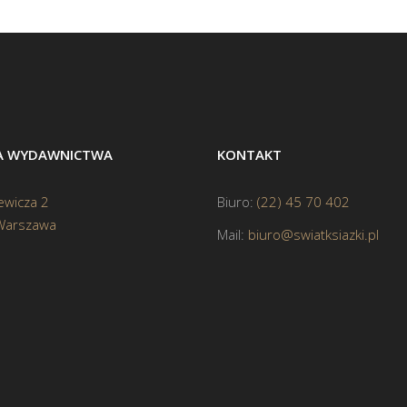
BA WYDAWNICTWA
KONTAKT
ewicza 2
Biuro:
(22) 45 70 402
Warszawa
Mail:
biuro@swiatksiazki.pl