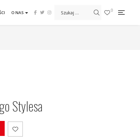
0
CI
O NAS
ego Stylesa