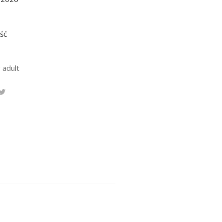
ść
 adult