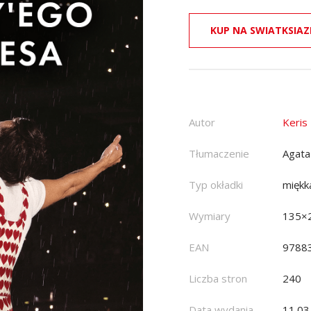
KUP NA SWIATKSIAZ
Autor
Keris
Tłumaczenie
Agata
Typ okładki
miękk
Wymiary
135×
EAN
9788
Liczba stron
240
Data wydania
11.03