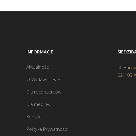
INFORMACJE
SIEDZI
Aktualności
ul. Hanki
02-103 
O Wydawnictwie
Dla recenzentów
Dla mediów
Kontakt
Polityka Prywatności