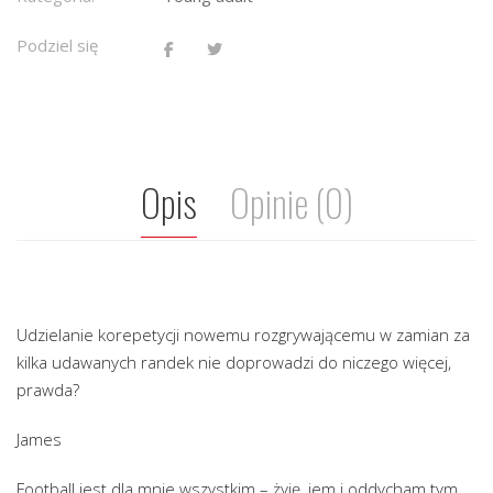
Podziel się
Opis
Opinie (0)
Udzielanie korepetycji nowemu rozgrywającemu w zamian za
kilka udawanych randek nie doprowadzi do niczego więcej,
prawda?
James
Football jest dla mnie wszystkim – żyję, jem i oddycham tym