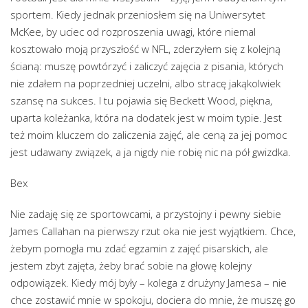
sportem. Kiedy jednak przeniosłem się na Uniwersytet
McKee, by uciec od rozproszenia uwagi, które niemal
kosztowało moją przyszłość w NFL, zderzyłem się z kolejną
ścianą: muszę powtórzyć i zaliczyć zajęcia z pisania, których
nie zdałem na poprzedniej uczelni, albo stracę jakąkolwiek
szansę na sukces. I tu pojawia się Beckett Wood, piękna,
uparta koleżanka, która na dodatek jest w moim typie. Jest
też moim kluczem do zaliczenia zajęć, ale ceną za jej pomoc
jest udawany związek, a ja nigdy nie robię nic na pół gwizdka.
Bex
Nie zadaję się ze sportowcami, a przystojny i pewny siebie
James Callahan na pierwszy rzut oka nie jest wyjątkiem. Chce,
żebym pomogła mu zdać egzamin z zajęć pisarskich, ale
jestem zbyt zajęta, żeby brać sobie na głowę kolejny
odpowiązek. Kiedy mój były – kolega z drużyny Jamesa – nie
chce zostawić mnie w spokoju, dociera do mnie, że muszę go