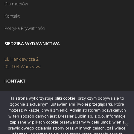
Dla mediów
Kontakt
Polityka Prywatności
SIEDZIBA WYDAWNICTWA
ul. Hankiewicza 2
02-103 Warszawa
KONTAKT
Biuro:
(22) 45 70 402
Ta strona wykorzystuje pliki cookie, przy czym odbywa się to
zgodnie z aktualnymi ustawieniami Twojej przeglądarki, które
Mail:
biuro@swiatksiazki.pl
możesz w każdej chwili zmienić. Administratorem pozyskanych
w ten sposób danych jest Dressler Dublin sp. z o.o. Informacje
zapisane w plikach cookie przetwarzamy w celu umożliwienia
prawidłowego działania strony oraz w innych celach, zaś więcej