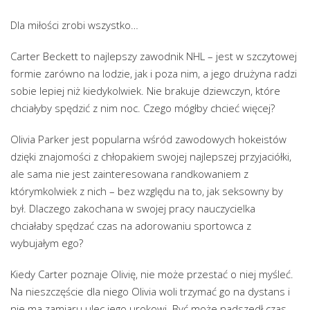
Dla miłości zrobi wszystko…
Carter Beckett to najlepszy zawodnik NHL – jest w szczytowej
formie zarówno na lodzie, jak i poza nim, a jego drużyna radzi
sobie lepiej niż kiedykolwiek. Nie brakuje dziewczyn, które
chciałyby spędzić z nim noc. Czego mógłby chcieć więcej?
Olivia Parker jest popularna wśród zawodowych hokeistów
dzięki znajomości z chłopakiem swojej najlepszej przyjaciółki,
ale sama nie jest zainteresowana randkowaniem z
którymkolwiek z nich – bez względu na to, jak seksowny by
był. Dlaczego zakochana w swojej pracy nauczycielka
chciałaby spędzać czas na adorowaniu sportowca z
wybujałym ego?
Kiedy Carter poznaje Olivię, nie może przestać o niej myśleć.
Na nieszczęście dla niego Olivia woli trzymać go na dystans i
nie ma zamiaru ulec jego urokowi. Być może nadszedł czas,