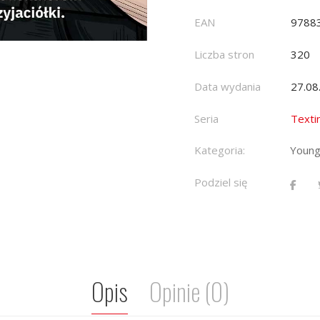
EAN
9788
Liczba stron
320
Data wydania
27.08
Seria
Texti
Kategoria:
Young
Podziel się
Opis
Opinie (0)