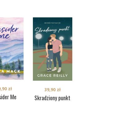
9,90
zł
39,90
zł
39,90
zł
sider Me
Becoming Mila
Skradziony punkt
F
ko