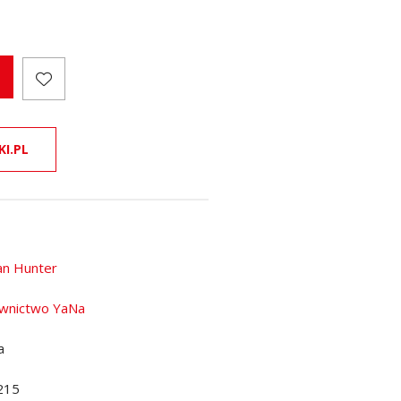
KI.PL
n Hunter
wnictwo YaNa
a
215