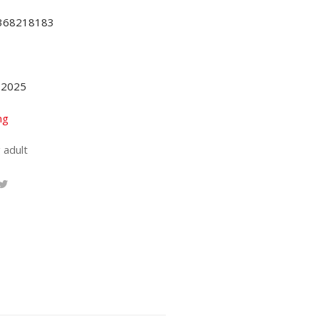
368218183
.2025
ng
 adult