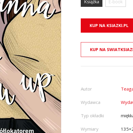
Książka
E-book
KUP NA KSIAZKI.PL
KUP NA SWIATKSIAZ
Autor
Teaga
Wydawca
Wyda
Typ okładki
miękk
Wymiary
135×