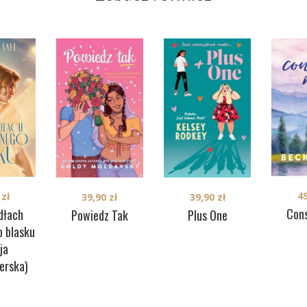
4
0
zł
39,90
zł
39,90
zł
Con
dłach
Powiedz Tak
Plus One
 blasku
ja
erska)