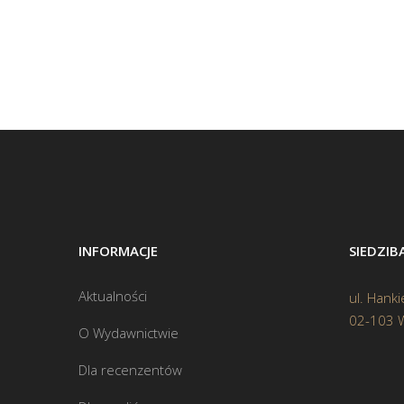
INFORMACJE
SIEDZI
Aktualności
ul. Hanki
02-103 
O Wydawnictwie
Dla recenzentów