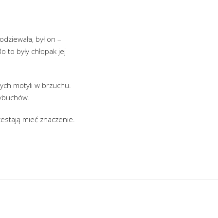
odziewała, był on –
o to były chłopak jej
nych motyli w brzuchu.
wybuchów.
rzestają mieć znaczenie.