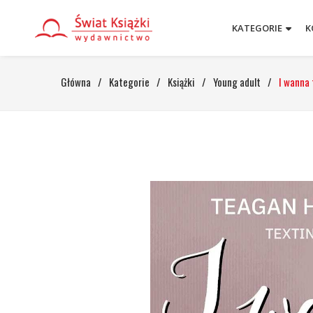
KATEGORIE
K
Główna
/
Kategorie
/
Książki
/
Young adult
/
I wanna 