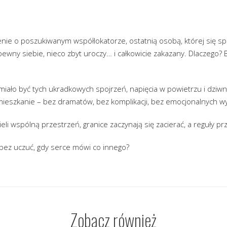
enie o poszukiwanym współlokatorze, ostatnią osobą, której się sp
 pewny siebie, nieco zbyt uroczy… i całkowicie zakazany. Dlaczego? B
ie miało być tych ukradkowych spojrzeń, napięcia w powietrzu i dziw
ć mieszkanie – bez dramatów, bez komplikacji, bez emocjonalnych 
ieli wspólną przestrzeń, granice zaczynają się zacierać, a reguły p
 bez uczuć, gdy serce mówi co innego?
Zobacz również