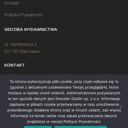
Kontakt
Polityka Prywatności
SIEDZIBA WYDAWNICTWA
ul. Hankiewicza 2
02-103 Warszawa
KONTAKT
Biuro:
(22) 45 70 402
Ta strona wykorzystuje pliki cookie, przy czym odbywa się to
zgodnie z aktualnymi ustawieniami Twojej przeglądarki, które
Mail:
biuro@swiatksiazki.pl
możesz w każdej chwili zmienić. Administratorem pozyskanych
w ten sposób danych jest Dressler Dublin sp. z o.o. Informacje
zapisane w plikach cookie przetwarzamy w celu umożliwienia
prawidłowego działania strony oraz w innych celach, zaś więcej
informacji na temat celów oraz zasad przetwarzania danych
znajdziesz w naszej Polityce Prywatności.
Copyright © 2015 Świat Książki. Wszelkie prawa zastrzeżone