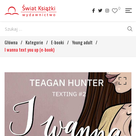
0
Główna
/
Kategorie
/
E-booki
/
Young adult
/
I wanna text you up (e-book)