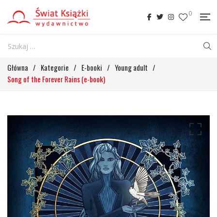
0
Główna
/
Kategorie
/
E-booki
/
Young adult
/
Song of the Forever Rains (e-book)