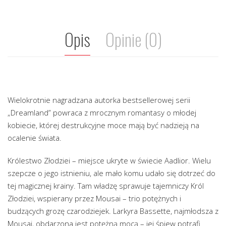
Opis
Opinie (0)
Wielokrotnie nagradzana autorka bestsellerowej serii
„Dreamland” powraca z mrocznym romantasy o młodej
kobiecie, której destrukcyjne moce mają być nadzieją na
ocalenie świata.
Królestwo Złodziei – miejsce ukryte w świecie Aadlior. Wielu
szepcze o jego istnieniu, ale mało komu udało się dotrzeć do
tej magicznej krainy. Tam władzę sprawuje tajemniczy Król
Złodziei, wspierany przez Mousai – trio potężnych i
budzących grozę czarodziejek. Larkyra Bassette, najmłodsza z
Mousai, obdarzona jest potężną mocą – jej śpiew potrafi