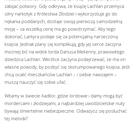
zabijać potwory. Gdy odkrywa, że książę Lachlan przemyca
silny narkotyk z Królestwa Złodziei i wykorzystuje go do
nękania poddanych, dostaje swoją pierwszą samodzielną
misję – za wszelką cenę ma go powstrzymać. Aby tego
dokonać, Larkyra podaje się za potencjalną narzeczoną
księcia. Jednak plany się komplikują, gdy jej serce zaczyna
mocniej bić na widok lorda Dariusa Mekenny, prawowitego
dziedzica Lachlan. Wkrótce zaczyna podejrzewać, że ma on
własne powody, by pozbyć się skorumpowanego księcia. Jeśli
chcą ocalić mieszkańców Lachlan – i siebie nawzajem –
muszą nauczyć się sobie ufać.
Witamy w świecie Aadlior, gdzie lordowie i damy mogą być
mordercami i złodziejami, a najbardziej uwodzicielskie nuty
bywają śmiertelnie niebezpieczne. Odważysz się posłuchać
tej melodii?