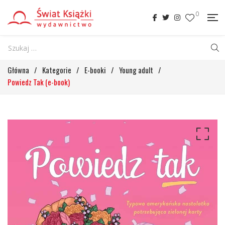
0
Główna
/
Kategorie
/
E-booki
/
Young adult
/
Powiedz Tak (e-book)