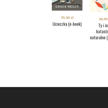
35,00
zł
40,0
Ucieczka (e-book)
Ty i i
katast
naturalne 