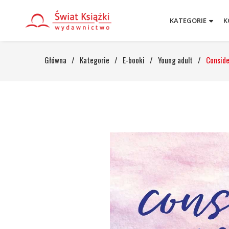
KATEGORIE
K
Główna
/
Kategorie
/
E-booki
/
Young adult
/
Conside