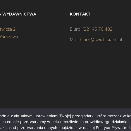
BA WYDAWNICTWA
KONTAKT
ewicza 2
Biuro:
(22) 45 70 402
Warszawa
Mail:
biuro@swiatksiazki.pl
godnie z aktualnymi ustawieniami Twojej przeglądarki, które możesz w 
ikach cookie przetwarzamy w celu umożliwienia prawidłowego działania s
Cop
raz zasad przetwarzania danych znajdziesz w naszej Polityce Prywatnośc