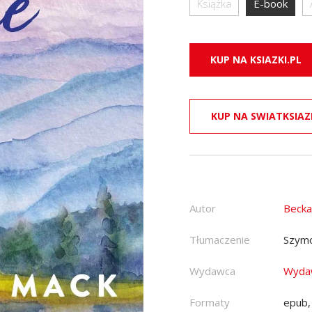
Książka
E-book
KUP NA KSIAZKI.PL
KUP NA SWIATKSIAZ
Autor
Becka
Tłumaczenie
Szymo
Wydawca
Wyda
Formaty
epub,