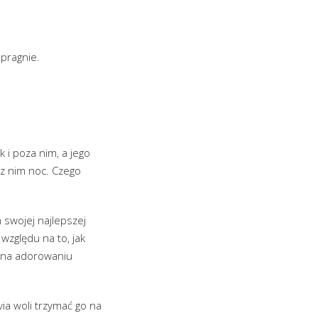
pragnie.
 i poza nim, a jego
ć z nim noc. Czego
 swojej najlepszej
względu na to, jak
s na adorowaniu
via woli trzymać go na