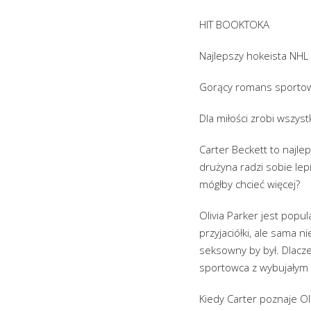
HIT BOOKTOKA
Najlepszy hokeista NHL 
Gorący romans sportowy
Dla miłości zrobi wszys
Carter Beckett to najle
drużyna radzi sobie lepi
mógłby chcieć więcej?
Olivia Parker jest pop
przyjaciółki, ale sama 
seksowny by był. Dlacz
sportowca z wybujałym
Kiedy Carter poznaje Oli