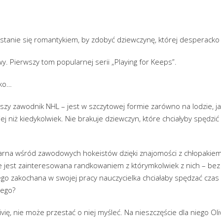
stanie się romantykiem, by zdobyć dziewczynę, której desperacko 
. Pierwszy tom popularnej serii „Playing for Keeps”.
tko…
pszy zawodnik NHL – jest w szczytowej formie zarówno na lodzie, jak
ej niż kiedykolwiek. Nie brakuje dziewczyn, które chciałyby spędzi
ularna wśród zawodowych hokeistów dzięki znajomości z chłopakiem
nie jest zainteresowana randkowaniem z którymkolwiek z nich – bez 
ego zakochana w swojej pracy nauczycielka chciałaby spędzać cza
 ego?
vię, nie może przestać o niej myśleć. Na nieszczęście dla niego Oli