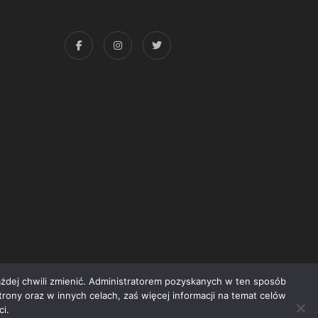
każdej chwili zmienić. Administratorem pozyskanych w ten sposób
trony oraz w innych celach, zaś więcej informacji na temat celów
yright © 2015 Świat Książki. Wszelkie prawa zastrzeżone
i.