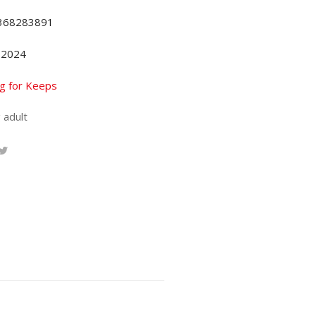
368283891
.2024
ng for Keeps
 adult