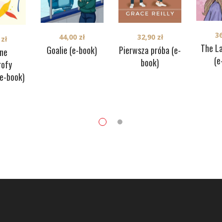
3
44,00
zł
32,90
zł
0
zł
The L
Goalie (e-book)
Pierwsza próba (e-
nne
(e
book)
rofy
(e-book)