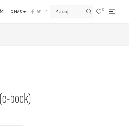
0
CI
O NAS
(e-book)