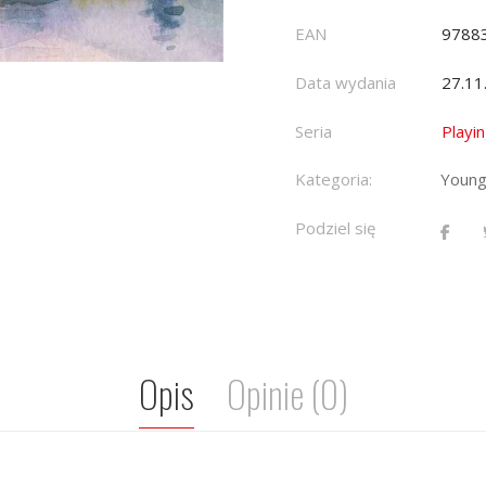
EAN
9788
Data wydania
27.11
Seria
Playi
Kategoria:
Young
Podziel się
Opis
Opinie (0)