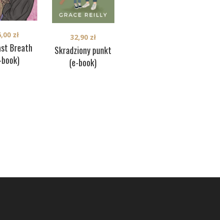
6,00
zł
32,90
zł
32,90
zł
ast Breath
Becoming Mila (e-
Po
Skradziony punkt
-book)
book)
(e-book)