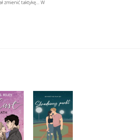
ał zmienić taktykę… W