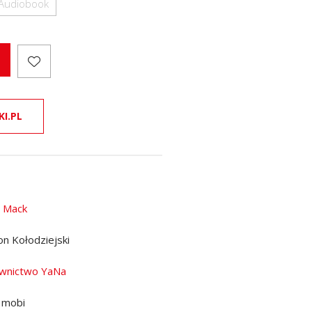
Audiobook
KI.PL
 Mack
n Kołodziejski
wnictwo YaNa
 mobi