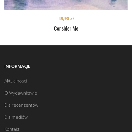
49,90
zł
Consider Me
INFORMACJE
Aktualności
O Wydawnictwie
Dla recenzentów
Dla mediów
Kontakt