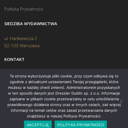
Polityka Prywatności
SIEDZIBA WYDAWNICTWA
ul. Hankiewicza 2
02-103 Warszawa
KONTAKT
Biuro:
(22) 45 70 402
Ta strona wykorzystuje pliki cookie, przy czym odbywa się to
zgodnie z aktualnymi ustawieniami Twojej przeglądarki, które
Mail:
biuro@swiatksiazki.pl
możesz w każdej chwili zmienić. Administratorem pozyskanych
w ten sposób danych jest Dressler Dublin sp. z o.o. Informacje
zapisane w plikach cookie przetwarzamy w celu umożliwienia
prawidłowego działania strony oraz w innych celach, zaś więcej
informacji na temat celów oraz zasad przetwarzania danych
znajdziesz w naszej Polityce Prywatności.
Copyright © 2015 Świat Książki. Wszelkie prawa zastrzeżone
AKCEPTUJĘ
POLITYKA PRYWATNOŚCI