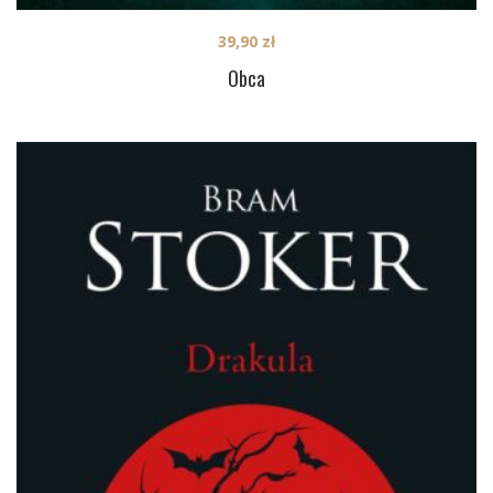
39,90
zł
Obca