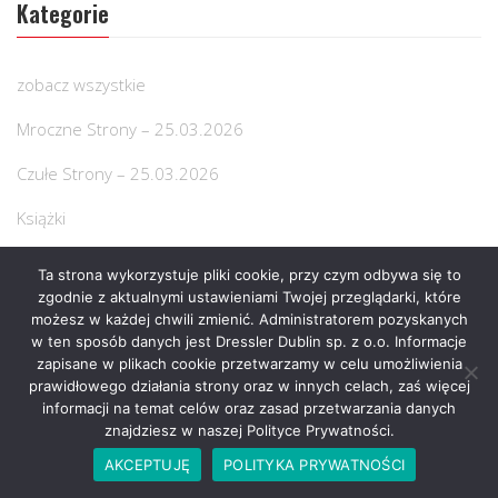
Kategorie
zobacz wszystkie
Mroczne Strony – 25.03.2026
Czułe Strony – 25.03.2026
Książki
Literatura piękna
Ta strona wykorzystuje pliki cookie, przy czym odbywa się to
zgodnie z aktualnymi ustawieniami Twojej przeglądarki, które
Albumy
możesz w każdej chwili zmienić. Administratorem pozyskanych
w ten sposób danych jest Dressler Dublin sp. z o.o. Informacje
Biografie / Wspomnienia
zapisane w plikach cookie przetwarzamy w celu umożliwienia
prawidłowego działania strony oraz w innych celach, zaś więcej
Biznes / Ekonomia
informacji na temat celów oraz zasad przetwarzania danych
znajdziesz w naszej Polityce Prywatności.
Dla dzieci
AKCEPTUJĘ
POLITYKA PRYWATNOŚCI
Fantastyka / Horror