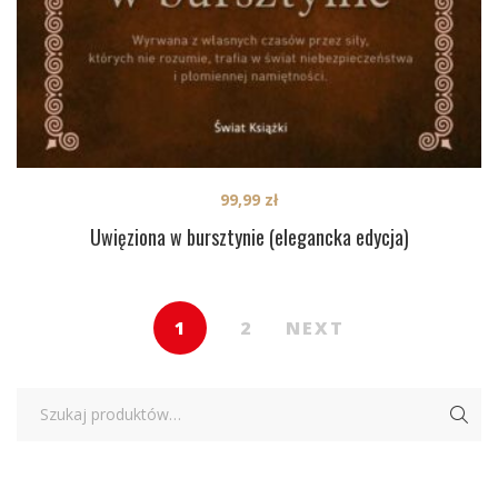
99,99
zł
Uwięziona w bursztynie (elegancka edycja)
1
2
NEXT