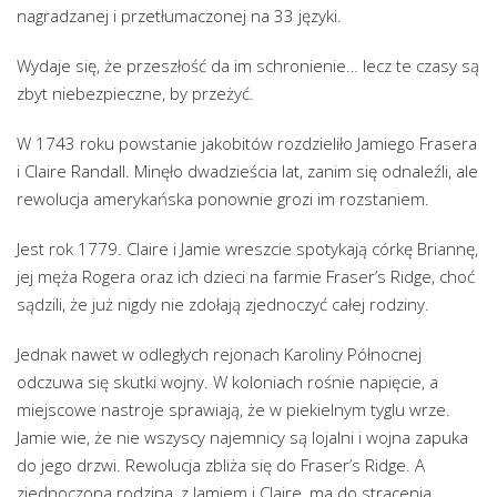
nagradzanej i przetłumaczonej na 33 języki.
Wydaje się, że przeszłość da im schronienie… lecz te czasy są
zbyt niebezpieczne, by przeżyć.
W 1743 roku powstanie jakobitów rozdzieliło Jamiego Frasera
i Claire Randall. Minęło dwadzieścia lat, zanim się odnaleźli, ale
rewolucja amerykańska ponownie grozi im rozstaniem.
Jest rok 1779. Claire i Jamie wreszcie spotykają córkę Briannę,
jej męża Rogera oraz ich dzieci na farmie Fraser’s Ridge, choć
sądzili, że już nigdy nie zdołają zjednoczyć całej rodziny.
Jednak nawet w odległych rejonach Karoliny Północnej
odczuwa się skutki wojny. W koloniach rośnie napięcie, a
miejscowe nastroje sprawiają, że w piekielnym tyglu wrze.
Jamie wie, że nie wszyscy najemnicy są lojalni i wojna zapuka
do jego drzwi. Rewolucja zbliża się do Fraser’s Ridge. A
zjednoczona rodzina, z Jamiem i Claire, ma do stracenia