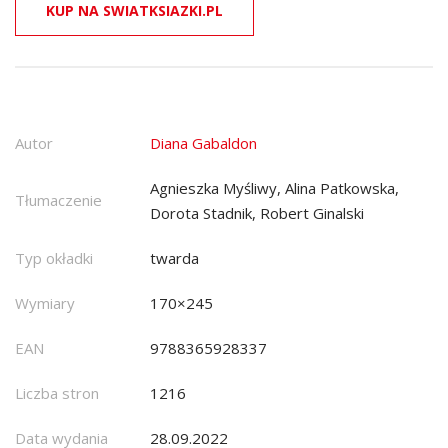
KUP NA SWIATKSIAZKI.PL
Autor
Diana Gabaldon
Agnieszka Myśliwy, Alina Patkowska,
Tłumaczenie
Dorota Stadnik, Robert Ginalski
Typ okładki
twarda
Wymiary
170×245
EAN
9788365928337
Liczba stron
1216
Data wydania
28.09.2022