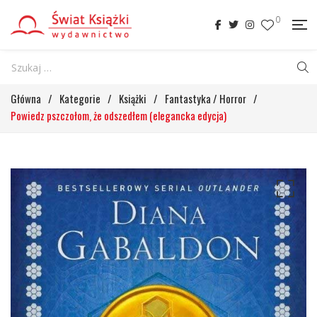
0
Główna
/
Kategorie
/
Książki
/
Fantastyka / Horror
/
Powiedz pszczołom, że odszedłem (elegancka edycja)