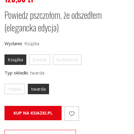
Powiedz pszczołom, że odszedłem
(elegancka edycja)
Wydanie
:
Książka
Książka
E-book
Audiobook
Typ okładki
:
twarda
miękka
twarda
KUP NA KSIAZKI.PL