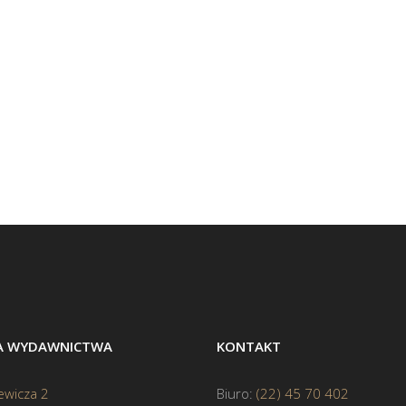
BA WYDAWNICTWA
KONTAKT
ewicza 2
Biuro:
(22) 45 70 402