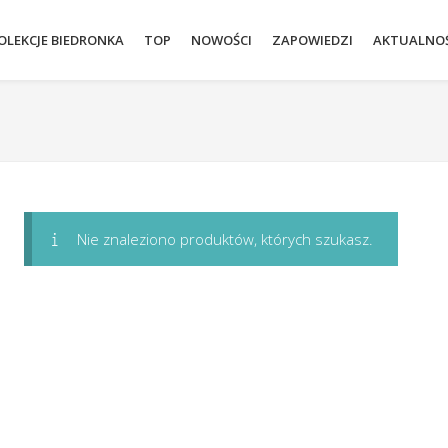
OLEKCJE BIEDRONKA
TOP
NOWOŚCI
ZAPOWIEDZI
AKTUALNOŚ
Nie znaleziono produktów, których szukasz.