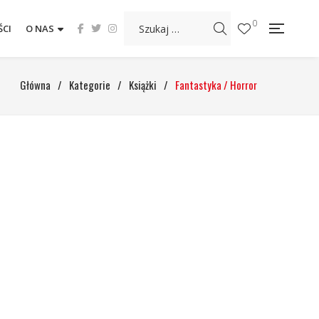
0
CI
O NAS
Główna
/
Kategorie
/
Książki
/
Fantastyka / Horror