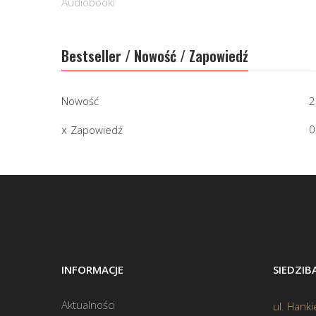
Audiobooki
Bestseller / Nowość / Zapowiedź
Nowość
2
0
Zapowiedź
INFORMACJE
SIEDZI
Aktualności
ul. Hanki