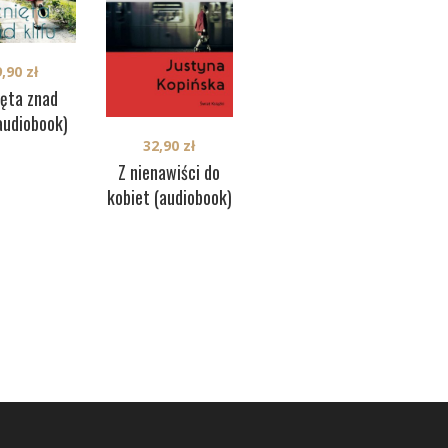
9,90
zł
39,90
zł
ięta znad
Wielka samotność
(audiobook)
(audiobook)
Mor
32,90
zł
Z nienawiści do
kobiet (audiobook)