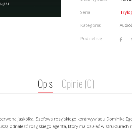
Seria
Trylo
Kategoria:
Audio
Podziel się
Opis
Opinie (0)
 Czerwona jaskółka. Szefowa rosyjskiego kontrwywiadu Dominika Ego
uszą odnaleźć rosyjskiego agenta, który ma działać w strukturach