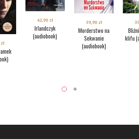
42,90
zł
39,90
zł
3
Irlandczyk
Morderstwo na
Bliźn
(audiobook)
Sekwanie
klifu 
0
zł
(audiobook)
Zamek
ook)