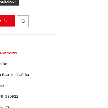
Audiobook
I.PL
 Matthews
raśko
a Baar-Kochańska
ip
381395922
.2020