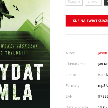
Książka
E-book
KUP NA SWIATKSIAZK
Autor
Jason
Tłumaczenie
Jan K
Lektor
Kamil
Formaty
mp3/z
EAN
9788
Data wydania
18.02