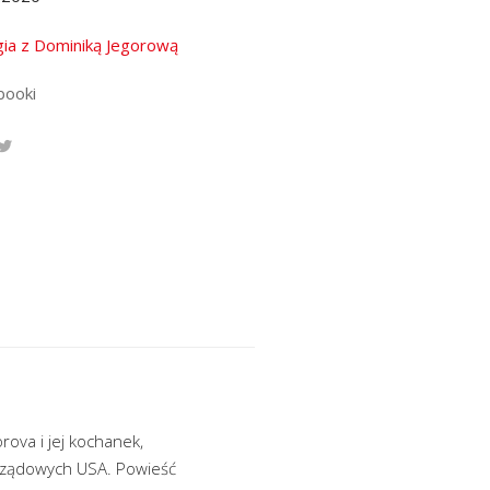
gia z Dominiką Jegorową
booki
rova i jej kochanek,
 rządowych USA. Powieść