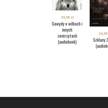
39,90
zł
Gawędy o wilkach i
innych
34,9
zwierzętach
Szklany 
(audiobook)
(audiob