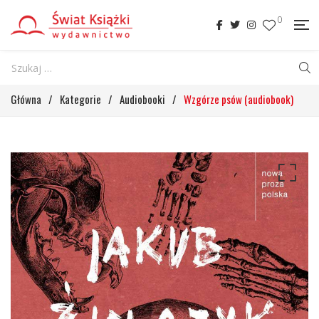
0
Główna
/
Kategorie
/
Audiobooki
/
Wzgórze psów (audiobook)