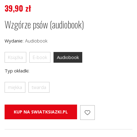
39,90
zł
Wzgórze psów (audiobook)
Wydanie
:
Audiobook
Książka
E-book
Audiobook
Typ okładki
:
miękka
twarda
KUP NA SWIATKSIAZKI.PL