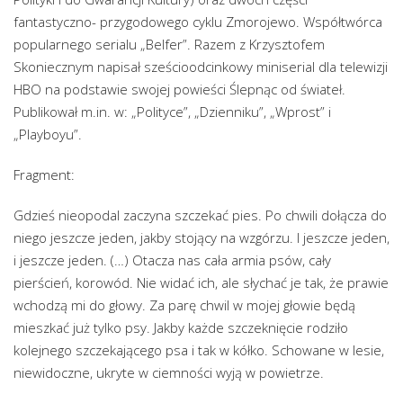
fantastyczno- przygodowego cyklu Zmorojewo. Współtwórca
popularnego serialu „Belfer”. Razem z Krzysztofem
Skoniecznym napisał sześcioodcinkowy miniserial dla telewizji
HBO na podstawie swojej powieści Ślepnąc od świateł.
Publikował m.in. w: „Polityce”, „Dzienniku”, „Wprost” i
„Playboyu”.
Fragment:
Gdzieś nieopodal zaczyna szczekać pies. Po chwili dołącza do
niego jeszcze jeden, jakby stojący na wzgórzu. I jeszcze jeden,
i jeszcze jeden. (…) Otacza nas cała armia psów, cały
pierścień, korowód. Nie widać ich, ale słychać je tak, że prawie
wchodzą mi do głowy. Za parę chwil w mojej głowie będą
mieszkać już tylko psy. Jakby każde szczeknięcie rodziło
kolejnego szczekającego psa i tak w kółko. Schowane w lesie,
niewidoczne, ukryte w ciemności wyją w powietrze.