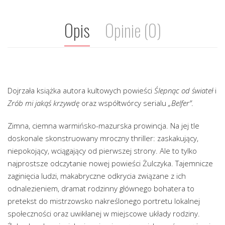
Opis
Opinie (0)
Dojrzała książka autora kultowych powieści
Ślepnąc od świateł
i
Zrób mi jakąś krzywdę
oraz współtwórcy serialu
„Belfer”
.
Zimna, ciemna warmińsko-mazurska prowincja. Na jej tle
doskonale skonstruowany mroczny thriller: zaskakujący,
niepokojący, wciągający od pierwszej strony. Ale to tylko
najprostsze odczytanie nowej powieści Żulczyka. Tajemnicze
zaginięcia ludzi, makabryczne odkrycia związane z ich
odnalezieniem, dramat rodzinny głównego bohatera to
pretekst do mistrzowsko nakreślonego portretu lokalnej
społeczności oraz uwikłanej w miejscowe układy rodziny.