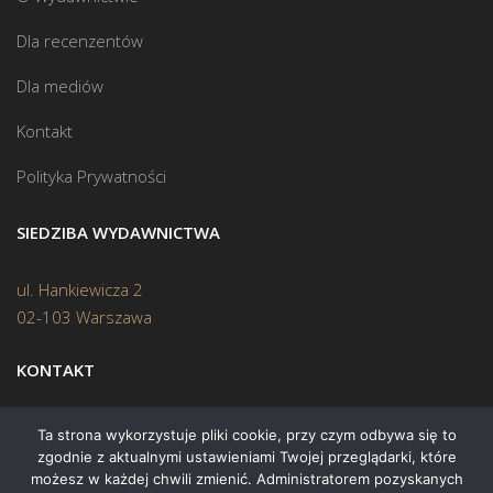
Dla recenzentów
Dla mediów
Kontakt
Polityka Prywatności
SIEDZIBA WYDAWNICTWA
ul. Hankiewicza 2
02-103 Warszawa
KONTAKT
Biuro:
(22) 45 70 402
Ta strona wykorzystuje pliki cookie, przy czym odbywa się to
zgodnie z aktualnymi ustawieniami Twojej przeglądarki, które
Mail:
biuro@swiatksiazki.pl
możesz w każdej chwili zmienić. Administratorem pozyskanych