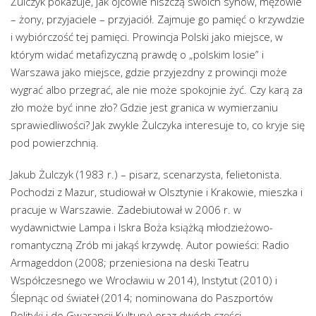
Żulczyk pokazuje, jak ojcowie niszczą swoich synów, mężowie
– żony, przyjaciele – przyjaciół. Zajmuje go pamięć o krzywdzie
i wybiórczość tej pamięci. Prowincja Polski jako miejsce, w
którym widać metafizyczną prawdę o „polskim losie” i
Warszawa jako miejsce, gdzie przyjezdny z prowincji może
wygrać albo przegrać, ale nie może spokojnie żyć. Czy karą za
zło może być inne zło? Gdzie jest granica w wymierzaniu
sprawiedliwości? Jak zwykle Żulczyka interesuje to, co kryje się
pod powierzchnią.
Jakub Żulczyk (1983 r.) – pisarz, scenarzysta, felietonista.
Pochodzi z Mazur, studiował w Olsztynie i Krakowie, mieszka i
pracuje w Warszawie. Zadebiutował w 2006 r. w
wydawnictwie Lampa i Iskra Boża książką młodzieżowo-
romantyczną Zrób mi jakąś krzywdę. Autor powieści: Radio
Armageddon (2008; przeniesiona na deski Teatru
Współczesnego we Wrocławiu w 2014), Instytut (2010) i
Ślepnąc od świateł (2014; nominowana do Paszportów
Polityki i do Gwarancji Kultury) oraz dwóch części