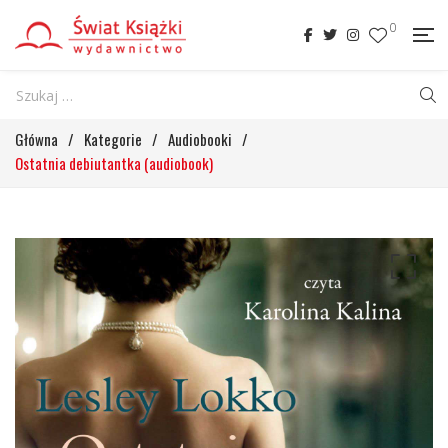
0
Główna
/
Kategorie
/
Audiobooki
/
Ostatnia debiutantka (audiobook)