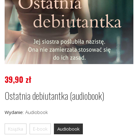
39,90
zł
Ostatnia debiutantka (audiobook)
Wydanie
:
Audiobook
Książka
E-book
Audiobook