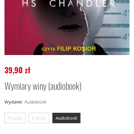
39,90
zł
Wymiary winy (audiobook)
Wydanie
:
Audiobook
Książka
E-book
Audiobook