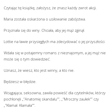
Czytając tę książkę, założysz, że znasz każdy zwrot akcji.
Maria została oskarżona o usiłowanie zabójstwa.
Przyznała się do winy. Chciała, aby jej mąż zginął.
Lottie na ławie przysięgłych ma zdecydować o jej przyszłości.
Wdała się w potajemny romans z nieznajomym, a jej mąż nie
może się o tym dowiedzieć.
Uznasz, że wiesz, kto jest winny, a kto nie.
Będziesz w błędzie.
Wciągająca, seksowna, zawiła powieść dla czytelników, którzy
pochłonęli „”Anatomię skandalu””, „”Mroczny zaułek”” czy
„”Kłamał. Kłamała””.