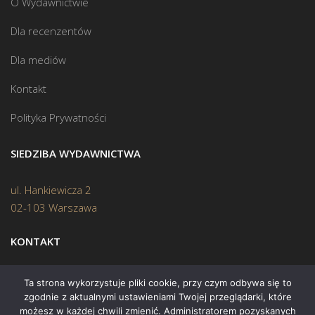
O Wydawnictwie
Dla recenzentów
Dla mediów
Kontakt
Polityka Prywatności
SIEDZIBA WYDAWNICTWA
ul. Hankiewicza 2
02-103 Warszawa
KONTAKT
Biuro:
(22) 45 70 402
Ta strona wykorzystuje pliki cookie, przy czym odbywa się to
zgodnie z aktualnymi ustawieniami Twojej przeglądarki, które
Mail:
biuro@swiatksiazki.pl
możesz w każdej chwili zmienić. Administratorem pozyskanych