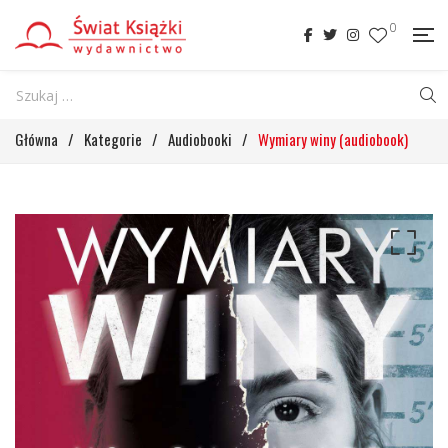
0
Główna
/
Kategorie
/
Audiobooki
/
Wymiary winy (audiobook)