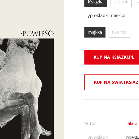
Książka
E-book
Typ okładki
:
miękka
miękka
twarda
KUP NA KSIAZKI.PL
KUP NA SWIATKSIAZ
Autor
Jakub
Typ okładki
miękk