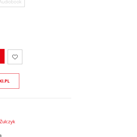
Audiobook
KI.PL
 Żulczyk
a