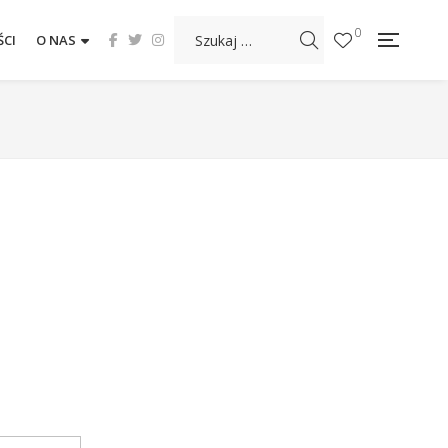
0
CI
O NAS