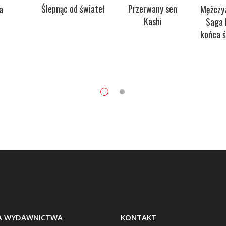
Ślepnąc od świateł
Przerwany sen
a
Mężczyz
Kashi
Saga 
końca 
BA WYDAWNICTWA
KONTAKT