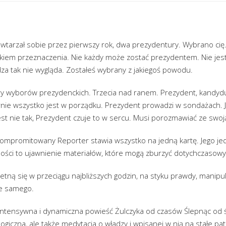
tarzał sobie przez pierwszy rok, dwa prezydentury. Wybrano cię. J
ckiem przeznaczenia. Nie każdy może zostać prezydentem. Nie je
dza tak nie wygląda. Zostałeś wybrany z jakiegoś powodu.
ury wyborów prezydenckich. Trzecia nad ranem. Prezydent, kandydu
nie wszystko jest w porządku. Prezydent prowadzi w sondażach. J
est nie tak, Prezydent czuje to w sercu. Musi porozmawiać ze swoj
mpromitowany Reporter stawia wszystko na jedną kartę. Jego je
ności to ujawnienie materiałów, które mogą zburzyć dotychczasowy
tną się w przeciągu najbliższych godzin, na styku prawdy, manipula
ie samego.
intensywna i dynamiczna powieść Żulczyka od czasów Ślepnąc od św
logiczna, ale także medytacja o władzy i wpisanej w nią na stałe pato