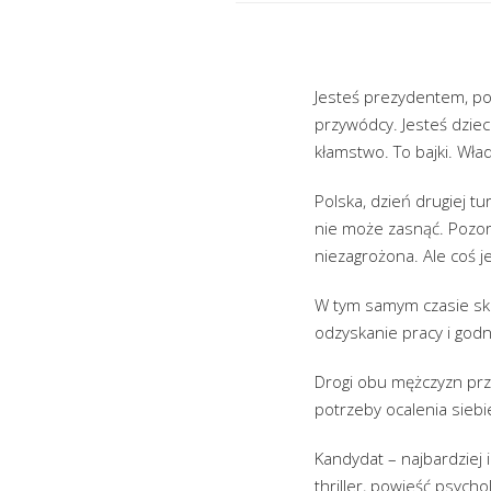
Jesteś prezydentem, pow
przywódcy. Jesteś dzie
kłamstwo. To bajki. Wła
Polska, dzień drugiej t
nie może zasnąć. Pozor
niezagrożona. Ale coś j
W tym samym czasie sko
odzyskanie pracy i god
Drogi obu mężczyzn prze
potrzeby ocalenia sieb
Kandydat – najbardziej 
thriller, powieść psycho