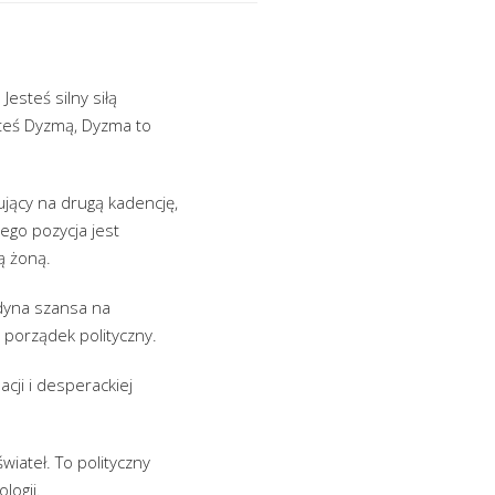
esteś silny siłą
steś Dyzmą, Dyzma to
jący na drugą kadencję,
ego pozycja jest
ą żoną.
dyna szansa na
 porządek polityczny.
cji i desperackiej
iateł. To polityczny
logii.