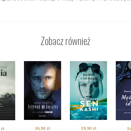
Zobacz również
36,90
zł
39,90
zł
0
zł
3