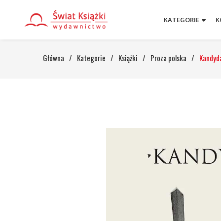
KATEGORIE
K
Główna
/
Kategorie
/
Książki
/
Proza polska
/
Kandyd