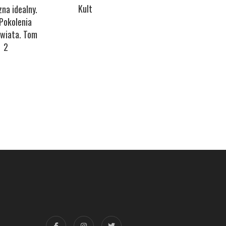
Klą
Kult
na idealny.
Czarne Słońce
Pokolenia
m
świata. Tom
2