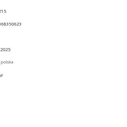
215
368350623
.2025
 polska