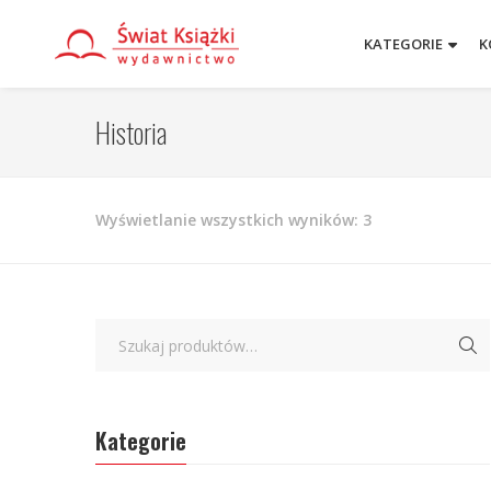
KATEGORIE
K
Historia
Posortowane
Wyświetlanie wszystkich wyników: 3
według
najnowszych
Kategorie