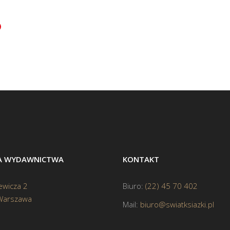
BA WYDAWNICTWA
KONTAKT
ewicza 2
Biuro:
(22) 45 70 402
Warszawa
Mail:
biuro@swiatksiazki.pl