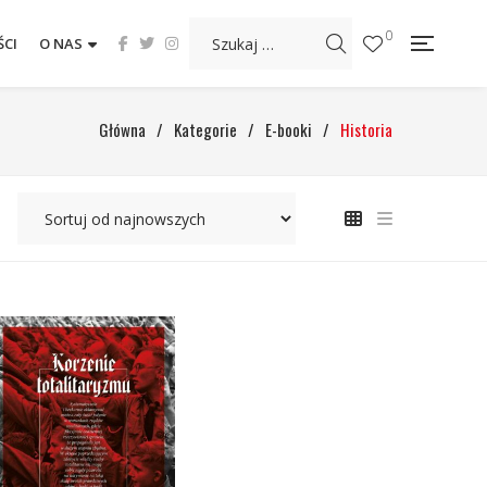
0
CI
O NAS
Główna
/
Kategorie
/
E-booki
/
Historia