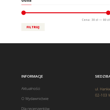
Cena:
30 zł
—
80 zł
FILTRUJ
INFORMACJE
SIEDZI
Aktualności
ul. Hanki
02-103 
O Wydawnictwie
Dla recenzentów