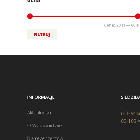
Cena:
20 zł
—
60 zł
FILTRUJ
INFORMACJE
SIEDZI
Aktualności
ul. Hanki
02-103 
O Wydawnictwie
Dla recenzentów