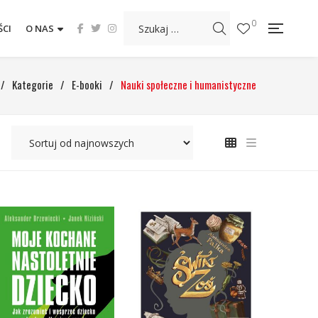
0
CI
O NAS
/
Kategorie
/
E-booki
/
Nauki społeczne i humanistyczne