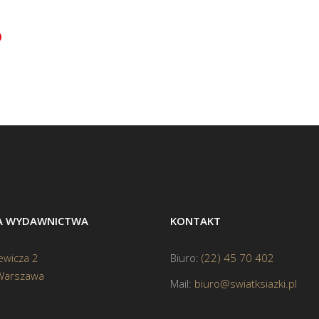
BA WYDAWNICTWA
KONTAKT
ewicza 2
Biuro:
(22) 45 70 402
Warszawa
Mail:
biuro@swiatksiazki.pl