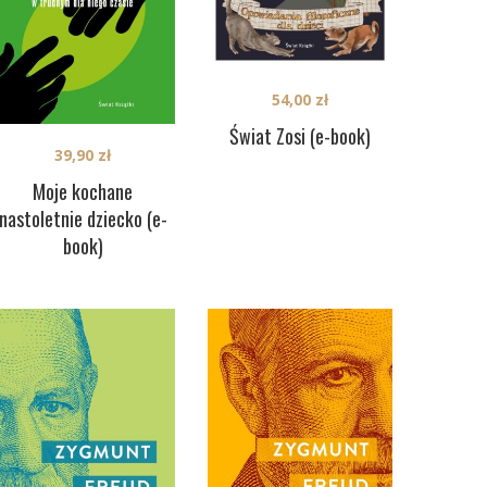
54,00
zł
Świat Zosi (e-book)
39,90
zł
Moje kochane
nastoletnie dziecko (e-
book)