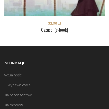
32,90
zł
Oszuści (e-book)
INFORMACJE
Aktualności
O Wydawnictwie
Dla recenzentów
Dla mediów