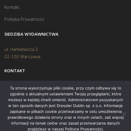
Kontakt
Polityka Prywatności
SIEDZIBA WYDAWNICTWA
ul. Hankiewicza 2
02-103 Warszawa
KONTAKT
Biuro:
(22) 45 70 402
Ta strona wykorzystuje pliki cookie, przy czym odbywa się to
zgodnie z aktualnymi ustawieniami Twojej przeglądarki, które
Mail:
biuro@swiatksiazki.pl
możesz w każdej chwili zmienić. Administratorem pozyskanych
w ten sposób danych jest Dressler Dublin sp. z o.o. Informacje
zapisane w plikach cookie przetwarzamy w celu umożliwienia
prawidłowego działania strony oraz w innych celach, zaś więcej
informacji na temat celów oraz zasad przetwarzania danych
znajdziesz w naszej Polityce Prywatności.