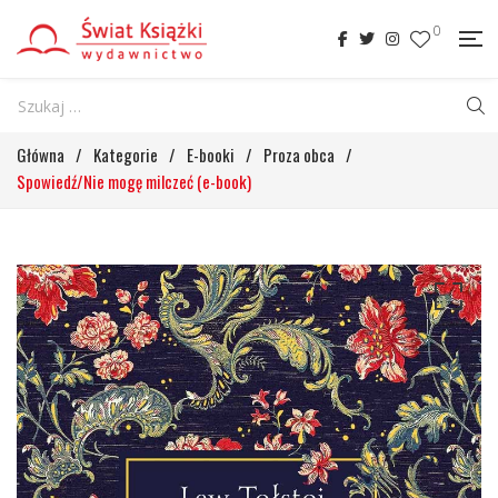
0
Główna
/
Kategorie
/
E-booki
/
Proza obca
/
Spowiedź/Nie mogę milczeć (e-book)