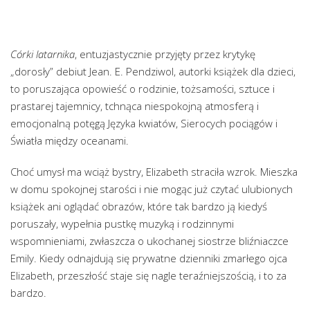
Córki latarnika
, entuzjastycznie przyjęty przez krytykę
„dorosły” debiut Jean. E. Pendziwol, autorki książek dla dzieci,
to poruszająca opowieść o rodzinie, tożsamości, sztuce i
prastarej tajemnicy, tchnąca niespokojną atmosferą i
emocjonalną potęgą Języka kwiatów, Sierocych pociągów i
Światła między oceanami.
Choć umysł ma wciąż bystry, Elizabeth straciła wzrok. Mieszka
w domu spokojnej starości i nie mogąc już czytać ulubionych
książek ani oglądać obrazów, które tak bardzo ją kiedyś
poruszały, wypełnia pustkę muzyką i rodzinnymi
wspomnieniami, zwłaszcza o ukochanej siostrze bliźniaczce
Emily. Kiedy odnajdują się prywatne dzienniki zmarłego ojca
Elizabeth, przeszłość staje się nagle teraźniejszością, i to za
bardzo.