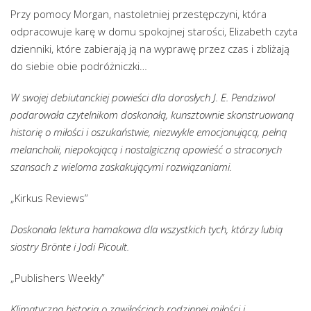
Przy pomocy Morgan, nastoletniej przestępczyni, która
odpracowuje karę w domu spokojnej starości, Elizabeth czyta
dzienniki, które zabierają ją na wyprawę przez czas i zbliżają
do siebie obie podróżniczki…
W swojej debiutanckiej powieści dla dorosłych J. E. Pendziwol
podarowała czytelnikom doskonałą, kunsztownie skonstruowaną
historię o miłości i oszukaństwie, niezwykle emocjonującą, pełną
melancholii, niepokojącą i nostalgiczną opowieść o straconych
szansach z wieloma zaskakującymi rozwiązaniami.
„Kirkus Reviews”
Doskonała lektura hamakowa dla wszystkich tych, którzy lubią
siostry Brönte i Jodi Picoult.
„Publishers Weekly”
Klimatyczna historia o zawiłościach rodzinnej miłości i