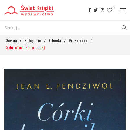
0
Główna
/
Kategorie
/
E-booki
/
Proza obca
/
Córki latarnika (e-book)