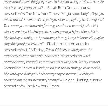
przewodnika uwielbiającego ser, ta książka wciąga tak bardzo, że
nie chce się jej opuszczać!”
– Sarah Beth Durst, autorka
bestsellerów The New York Times, “Magia spod lady”
„Gdybym
miała opisać Love’s a Witch jednym słowem, byłoby to: ‘czarująca!’
Ta romantyczna komedia fantasy, osadzona w małej szkockiej
wiosce, zachwyci każdego, kto szuka gorących facetów w kilcie,
błyskotliwych dialogów i pradawnych magicznych klątw. Niezwykle
satysfakcjonująca lektura!”
– Elizabeth Hunter, autorka
bestsellerów USA Today
„Tricia OMalley z wdziękiem tka
magiczny świat czarownic, romansu i siostrzeństwa w tej
przezabawnej komedii romantycznej o wrogach, którzy zostają
kochankami. Loves a Witch pełna jest uroku małego miasteczka,
błyskotliwych dialogów i ekscentrycznych postaci, w których
zakochałam się od pierwszej strony.”
– Helena Hunting, autorka
bestsellerów The New York Times