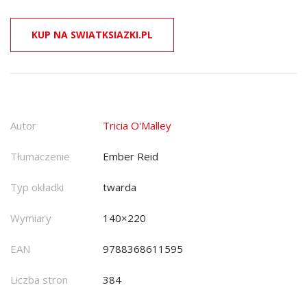
KUP NA SWIATKSIAZKI.PL
Autor
Tricia O'Malley
Tłumaczenie
Ember Reid
Typ okładki
twarda
Wymiary
140×220
EAN
9788368611595
Liczba stron
384