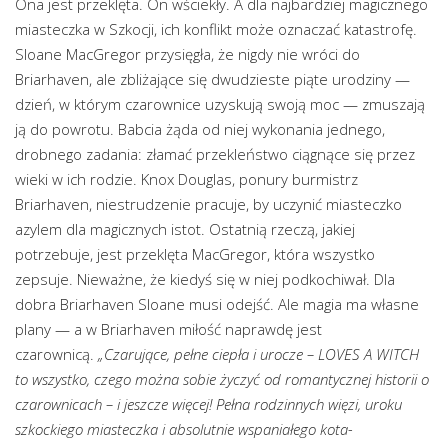
Ona jest przeklęta. On wściekły. A dla najbardziej magicznego
miasteczka w Szkocji, ich konflikt może oznaczać katastrofę.
Sloane MacGregor przysięgła, że nigdy nie wróci do
Briarhaven, ale zbliżające się dwudzieste piąte urodziny —
dzień, w którym czarownice uzyskują swoją moc — zmuszają
ją do powrotu. Babcia żąda od niej wykonania jednego,
drobnego zadania: złamać przekleństwo ciągnące się przez
wieki w ich rodzie. Knox Douglas, ponury burmistrz
Briarhaven, niestrudzenie pracuje, by uczynić miasteczko
azylem dla magicznych istot. Ostatnią rzeczą, jakiej
potrzebuje, jest przeklęta MacGregor, która wszystko
zepsuje. Nieważne, że kiedyś się w niej podkochiwał. Dla
dobra Briarhaven Sloane musi odejść. Ale magia ma własne
plany — a w Briarhaven miłość naprawdę jest
czarownicą.
„Czarujące, pełne ciepła i urocze – LOVES A WITCH
to wszystko, czego można sobie życzyć od romantycznej historii o
czarownicach – i jeszcze więcej! Pełna rodzinnych więzi, uroku
szkockiego miasteczka i absolutnie wspaniałego kota-