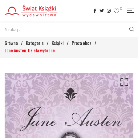
0
Główna
/
Kategorie
/
Książki
/
Proza obca
/
Jane Austen. Dzieła wybrane