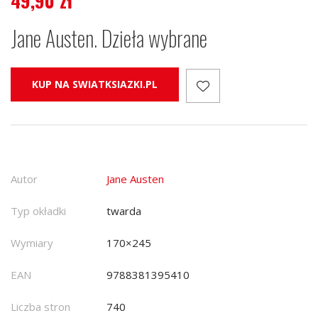
49,90
zł
Jane Austen. Dzieła wybrane
KUP NA SWIATKSIAZKI.PL
Autor
Jane Austen
Typ okładki
twarda
Wymiary
170×245
EAN
9788381395410
Liczba stron
740