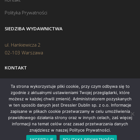
Polityka Prywatności
SIEDZIBA WYDAWNICTWA
ul. Hankiewicza 2
02-103 Warszawa
KONTAKT
Biuro:
(22) 45 70 402
Ta strona wykorzystuje pliki cookie, przy czym odbywa się to
zgodnie z aktualnymi ustawieniami Twojej przeglądarki, które
Mail:
biuro@swiatksiazki.pl
możesz w każdej chwili zmienić. Administratorem pozyskanych
w ten sposób danych jest Dressler Dublin sp. z o.o. Informacje
zapisane w plikach cookie przetwarzamy w celu umożliwienia
prawidłowego działania strony oraz w innych celach, zaś więcej
informacji na temat celów oraz zasad przetwarzania danych
znajdziesz w naszej Polityce Prywatności.
Copyright © 2015 Świat Książki. Wszelkie prawa zastrzeżone
AKCEPTUJĘ
POLITYKA PRYWATNOŚCI