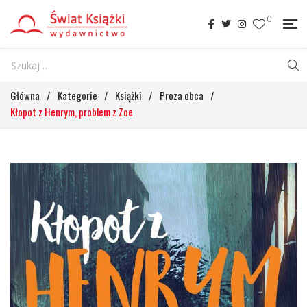
0
Główna
/
Kategorie
/
Książki
/
Proza obca
/
Kłopot z Henrym, problem z Zoe