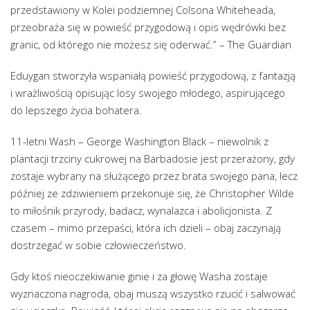
przedstawiony w Kolei podziemnej Colsona Whiteheada,
przeobraża się w powieść przygodową i opis wędrówki bez
granic, od którego nie możesz się oderwać.” – The Guardian
Eduygan stworzyła wspaniałą powieść przygodową, z fantazją
i wrażliwością opisując losy swojego młodego, aspirującego
do lepszego życia bohatera.
11-letni Wash – George Washington Black – niewolnik z
plantacji trzciny cukrowej na Barbadosie jest przerażony, gdy
zostaje wybrany na służącego przez brata swojego pana, lecz
później ze zdziwieniem przekonuje się, że Christopher Wilde
to miłośnik przyrody, badacz, wynalazca i abolicjonista. Z
czasem – mimo przepaści, która ich dzieli – obaj zaczynają
dostrzegać w sobie człowieczeństwo.
Gdy ktoś nieoczekiwanie ginie i za głowę Washa zostaje
wyznaczona nagroda, obaj muszą wszystko rzucić i salwować