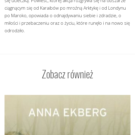
się ucieczką. Powieść, której akcja rozgrywa się na obszarze
ciągnącym się od Karaibów po mroźną Arktykę i od Londynu
po Maroko, opowiada o odnajdywaniu siebie i zdradzie, o
miłości i przebaczeniu oraz o życiu, które runęło i na nowo się
odrodziło.
Zobacz również