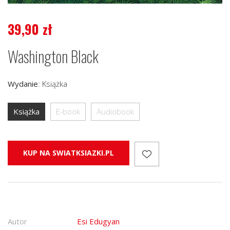
39,90
zł
Washington Black
Wydanie
:
Książka
Książka
E-book
Audiobook
KUP NA SWIATKSIAZKI.PL
Autor
Esi Edugyan