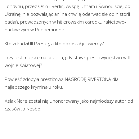
Londynu, przez Oslo i Berlin, wyspę Uznam i Świnoujście, po
Ukrainę, nie pozwalając ani na chwilę oderwać się od historii
badań, prowadzonych w hitlerowskim ośrodku rakietowo-
badawczym w Peenemünde.
Kto zdradził III Rzeszę, a kto pozostał jej wierny?
I czy jest miejsce na uczucia, gdy stawką jest zwycięstwo w II
wojnie światowej?
Powieść zdobyła prestiżową NAGRODĘ RIVERTONA dla
najlepszego kryminału roku.
Aslak Nore został nią uhonorowany jako najmłodszy autor od
czasów Jo Nesbo.