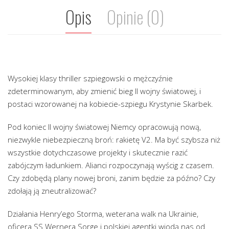
Opis
Opinie (0)
Wysokiej klasy thriller szpiegowski o mężczyźnie
zdeterminowanym, aby zmienić bieg II wojny światowej, i
postaci wzorowanej na kobiecie-szpiegu Krystynie Skarbek.
Pod koniec II wojny światowej Niemcy opracowują nową,
niezwykle niebezpieczną broń: rakietę V2. Ma być szybsza niż
wszystkie dotychczasowe projekty i skutecznie razić
zabójczym ładunkiem. Alianci rozpoczynają wyścig z czasem.
Czy zdobędą plany nowej broni, zanim będzie za późno? Czy
zdołają ją zneutralizować?
Działania Henry’ego Storma, weterana walk na Ukrainie,
oficera SS Wernera Sorge i polskiej agentki wiodą nas od