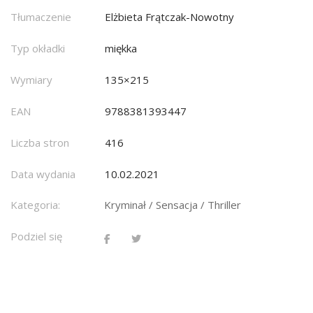
Tłumaczenie
Elżbieta Frątczak-Nowotny
Typ okładki
miękka
Wymiary
135×215
EAN
9788381393447
Liczba stron
416
Data wydania
10.02.2021
Kategoria:
Kryminał / Sensacja / Thriller
Podziel się