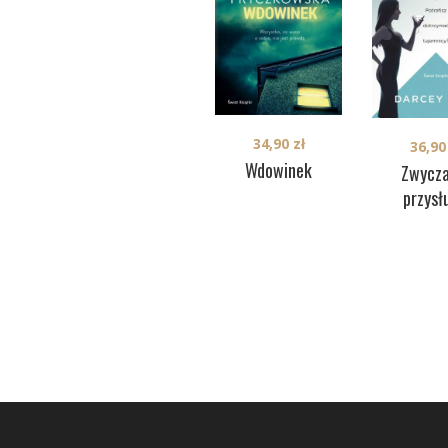
34,90
zł
36,9
Wdowinek
Zwycza
przysł