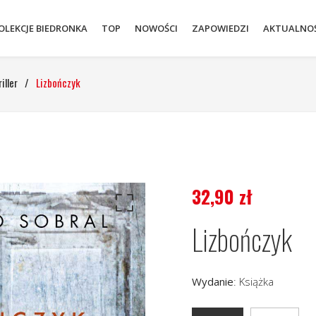
OLEKCJE BIEDRONKA
TOP
NOWOŚCI
ZAPOWIEDZI
AKTUALNOŚ
iller
/
Lizbończyk
32,90
zł
Lizbończyk
Wydanie
:
Książka