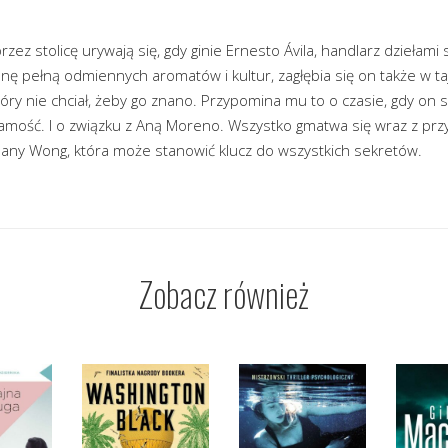
zez stolicę urywają się, gdy ginie Ernesto Ávila, handlarz dziełami 
nę pełną odmiennych aromatów i kultur, zagłębia się on także w t
tóry nie chciał, żeby go znano. Przypomina mu to o czasie, gdy on s
mość. I o związku z Aną Moreno. Wszystko gmatwa się wraz z przy
usany Wong, która może stanowić klucz do wszystkich sekretów.
Zobacz również