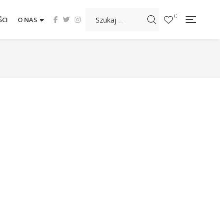
0
CI
O NAS