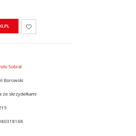
I.PL
ndo Sobral
el Borowski
a ze skrzydełkami
215
380318168