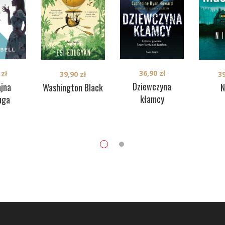
36,90
zł
0
zł
39,90
zł
3
Dziewczyna
jna
Washington Black
N
kłamcy
uga