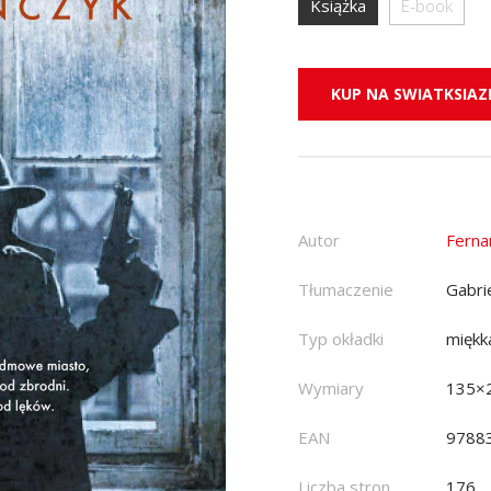
Książka
E-book
KUP NA SWIATKSIAZK
Autor
Ferna
Tłumaczenie
Gabri
Typ okładki
miękk
Wymiary
135×
EAN
9788
Liczba stron
176