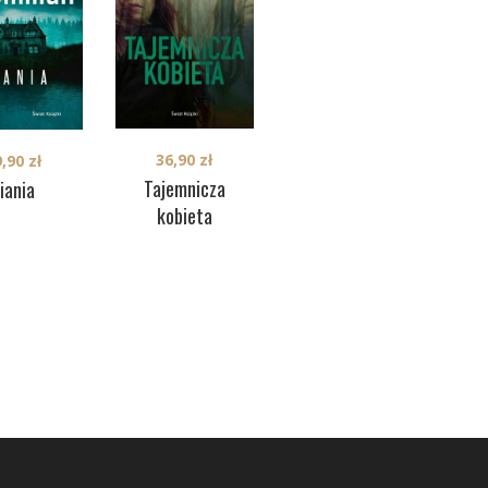
36,90
zł
9,90
zł
39,90
zł
Tajemnicza
iania
Przewiń
ró
kobieta