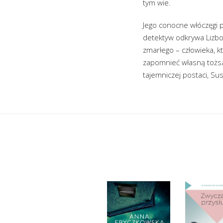
tym wie.
Jego conocne włóczęgi pr
detektyw odkrywa Lizbo
zmarłego – człowieka, k
zapomnieć własną tożsa
tajemniczej postaci, S