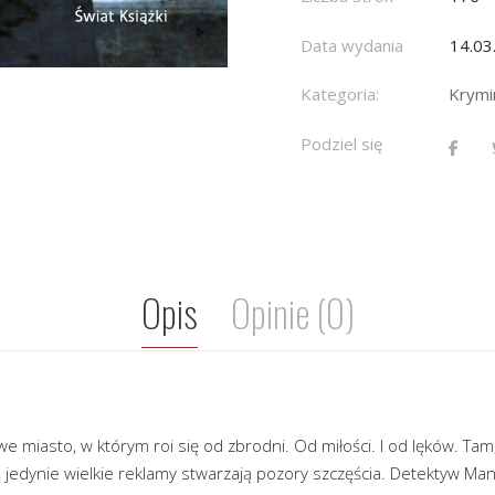
Data wydania
14.03
Kategoria:
Krymin
Podziel się
Opis
Opinie (0)
 miasto, w którym roi się od zbrodni. Od miłości. I od lęków. Tam,
, jedynie wielkie reklamy stwarzają pozory szczęścia. Detektyw M