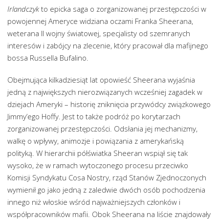
Irlandczyk
to epicka saga o zorganizowanej przestępczości w
powojennej Ameryce widziana oczami Franka Sheerana,
weterana II wojny światowej, specjalisty od szemranych
interesów i zabójcy na zlecenie, który pracował dla mafijnego
bossa Russella Bufalino.
Obejmująca kilkadziesiąt lat opowieść Sheerana wyjaśnia
jedną z największych nierozwiązanych wcześniej zagadek w
dziejach Ameryki – historię zniknięcia przywódcy związkowego
Jimmy’ego Hoffy. Jest to także podróż po korytarzach
zorganizowanej przestępczości. Odsłania jej mechanizmy,
walkę o wpływy, animozje i powiązania z amerykańską
polityką. W hierarchii półświatka Sheeran wspiął się tak
wysoko, że w ramach wytoczonego procesu przeciwko
Komisji Syndykatu Cosa Nostry, rząd Stanów Zjednoczonych
wymienił go jako jedną z zaledwie dwóch osób pochodzenia
innego niż włoskie wśród najważniejszych członków i
współpracowników mafii. Obok Sheerana na liście znajdowały