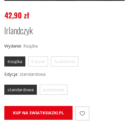
42,90
zł
Irlandczyk
Wydanie
:
Książka
Książka
E-book
Audiobook
Edycja
:
standardowa
standardowa
pocketowa
KUP NA SWIATKSIAZKI.PL