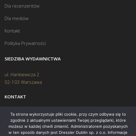
Dla recenzentów
Dla mediów
Kontakt
Polityka Prywatności
SIEDZIBA WYDAWNICTWA
ul. Hankiewicza 2
02-103 Warszawa
KONTAKT
Biuro:
(22) 45 70 402
Ta strona wykorzystuje pliki cookie, przy czym odbywa się to
zgodnie z aktualnymi ustawieniami Twojej przeglądarki, które
Mail:
biuro@swiatksiazki.pl
możesz w każdej chwili zmienić. Administratorem pozyskanych
w ten sposób danych jest Dressler Dublin sp. z o.o. Informacje