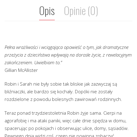
Opis
Opinie (0)
Pełna wrażliwości i wciągająca opowieść o tym, jak dramatyczne
przeżycia z dzieciństwa wpływają na dorosłe życie, z rewelacyjnym
zakończeniem. Uwielbiam to.”
Gillian McAllister
Robin i Sarah nie były sobie tak bliskie jak zazwyczaj są
bliźniaczki, ale bardzo się kochały. Dopóki nie zostały
rozdzielone z powodu bolesnych zawirowań rodzinnych.
Teraz ponad trzydziestoletnia Robin żyje sama. Cierpi na
agorafobię i ma ataki paniki, więc całe dnie spędza w domu,
spacerując po pokojach i obserwując ulice, domy, sąsiadów.
Pewnego dnia widzi coś, czego nie powinna zobaczyć…