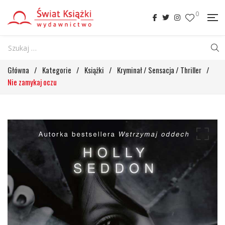
0
Główna
/
Kategorie
/
Książki
/
Kryminał / Sensacja / Thriller
/
Nie zamykaj oczu