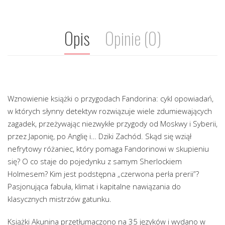
Opis
Opinie (0)
Wznowienie książki o przygodach Fandorina: cykl opowiadań,
w których słynny detektyw rozwiązuje wiele zdumiewających
zagadek, przeżywając niezwykłe przygody od Moskwy i Syberii,
przez Japonię, po Anglię i… Dziki Zachód. Skąd się wziął
nefrytowy różaniec, który pomaga Fandorinowi w skupieniu
się? O co staje do pojedynku z samym Sherlockiem
Holmesem? Kim jest podstępna „czerwona perła prerii”?
Pasjonująca fabuła, klimat i kapitalne nawiązania do
klasycznych mistrzów gatunku.
Książki Akunina przetłumaczono na 35 języków i wydano w