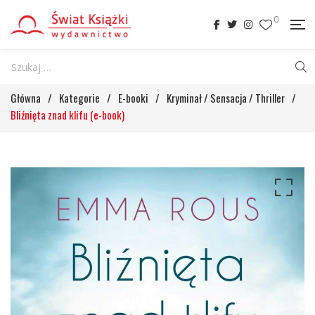
0
Główna
/
Kategorie
/
E-booki
/
Kryminał / Sensacja / Thriller
/
Bliźnięta znad klifu (e-book)