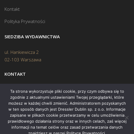
Kontakt
Polityka Prywatności
SIEDZIBA WYDAWNICTWA
ul. Hankiewicza 2
02-103 Warszawa
KONTAKT
Biuro:
(22) 45 70 402
Ta strona wykorzystuje pliki cookie, przy czym odbywa się to
zgodnie z aktualnymi ustawieniami Twojej przeglądarki, które
Mail:
biuro@swiatksiazki.pl
możesz w każdej chwili zmienić. Administratorem pozyskanych
w ten sposób danych jest Dressler Dublin sp. z o.o. Informacje
zapisane w plikach cookie przetwarzamy w celu umożliwienia
prawidłowego działania strony oraz w innych celach, zaś więcej
informacji na temat celów oraz zasad przetwarzania danych
znajdziesz w naszej Polityce Prywatności.