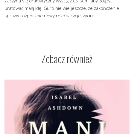
Zaczyna się dramatyczny wyścig z czasem, aby zdążyć
uratować małą Idę. Guro nie wie jeszcze, że zakończenie
sprawy rozpocznie nowy rozdział w jej życiu.
Zobacz również