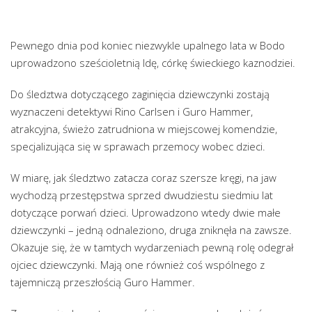
Pewnego dnia pod koniec niezwykle upalnego lata w Bodo
uprowadzono sześcioletnią Idę, córkę świeckiego kaznodziei.
Do śledztwa dotyczącego zaginięcia dziewczynki zostają
wyznaczeni detektywi Rino Carlsen i Guro Hammer,
atrakcyjna, świeżo zatrudniona w miejscowej komendzie,
specjalizująca się w sprawach przemocy wobec dzieci.
W miarę, jak śledztwo zatacza coraz szersze kręgi, na jaw
wychodzą przestępstwa sprzed dwudziestu siedmiu lat
dotyczące porwań dzieci. Uprowadzono wtedy dwie małe
dziewczynki – jedną odnaleziono, druga zniknęła na zawsze.
Okazuje się, że w tamtych wydarzeniach pewną rolę odegrał
ojciec dziewczynki. Mają one również coś wspólnego z
tajemniczą przeszłością Guro Hammer.