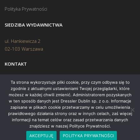
Polityka Prywatności
SIEDZIBA WYDAWNICTWA
ul. Hankiewicza 2
02-103 Warszawa
KONTAKT
Biuro:
(22) 45 70 402
Ta strona wykorzystuje pliki cookie, przy czym odbywa się to
zgodnie z aktualnymi ustawieniami Twojej przeglądarki, które
Mail:
biuro@swiatksiazki.pl
możesz w każdej chwili zmienić. Administratorem pozyskanych
w ten sposób danych jest Dressler Dublin sp. z o.o. Informacje
zapisane w plikach cookie przetwarzamy w celu umożliwienia
prawidłowego działania strony oraz w innych celach, zaś więcej
informacji na temat celów oraz zasad przetwarzania danych
znajdziesz w naszej Polityce Prywatności.
Copyright © 2015 Świat Książki. Wszelkie prawa zastrzeżone
AKCEPTUJĘ
POLITYKA PRYWATNOŚCI