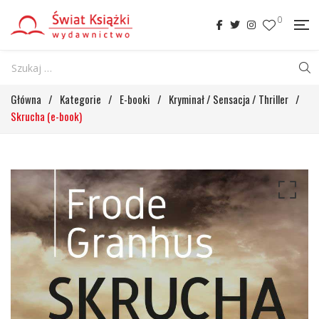
0
Główna
/
Kategorie
/
E-booki
/
Kryminał / Sensacja / Thriller
/
Skrucha (e-book)