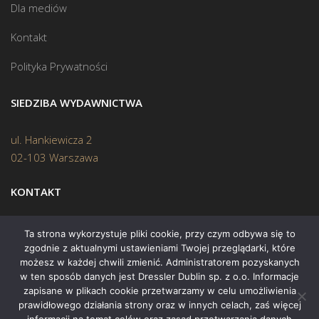
Dla mediów
Kontakt
Polityka Prywatności
SIEDZIBA WYDAWNICTWA
ul. Hankiewicza 2
02-103 Warszawa
KONTAKT
Biuro:
(22) 45 70 402
Ta strona wykorzystuje pliki cookie, przy czym odbywa się to
zgodnie z aktualnymi ustawieniami Twojej przeglądarki, które
Mail:
biuro@swiatksiazki.pl
możesz w każdej chwili zmienić. Administratorem pozyskanych
w ten sposób danych jest Dressler Dublin sp. z o.o. Informacje
zapisane w plikach cookie przetwarzamy w celu umożliwienia
prawidłowego działania strony oraz w innych celach, zaś więcej