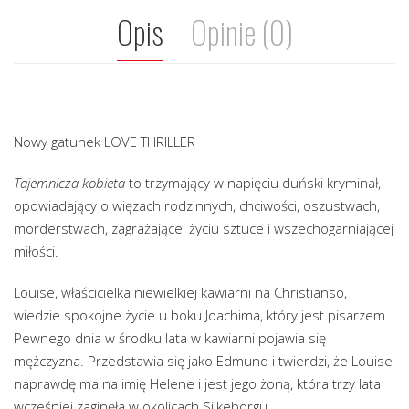
Opis
Opinie (0)
Nowy gatunek LOVE THRILLER
Tajemnicza kobieta
to trzymający w napięciu duński kryminał,
opowiadający o więzach rodzinnych, chciwości, oszustwach,
morderstwach, zagrażającej życiu sztuce i wszechogarniającej
miłości.
Louise, właścicielka niewielkiej kawiarni na Christianso,
wiedzie spokojne życie u boku Joachima, który jest pisarzem.
Pewnego dnia w środku lata w kawiarni pojawia się
mężczyzna. Przedstawia się jako Edmund i twierdzi, że Louise
naprawdę ma na imię Helene i jest jego żoną, która trzy lata
wcześniej zaginęła w okolicach Silkeborgu.