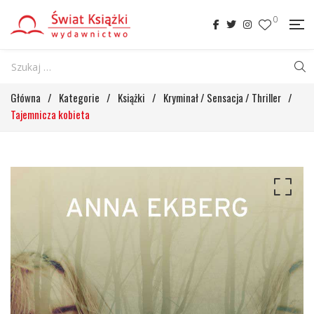
0
Główna
/
Kategorie
/
Książki
/
Kryminał / Sensacja / Thriller
/
Tajemnicza kobieta