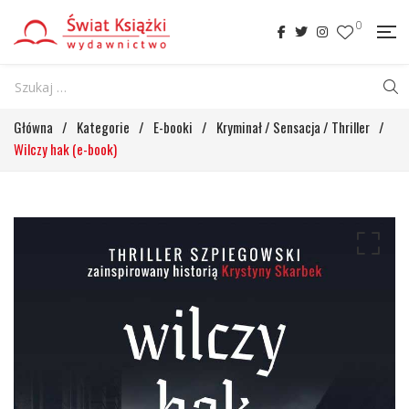
0
Główna
/
Kategorie
/
E-booki
/
Kryminał / Sensacja / Thriller
/
Wilczy hak (e-book)