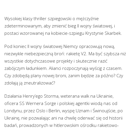
Wysokiej klasy thriller szpiegowski o mężczyźnie
zdeterminowanym, aby zmienić bieg II wojny światowej, i
postaci wzorowanej na kobiecie-szpiegu Krystynie Skarbek.
Pod koniec II wojny światowej Niemcy opracowują nową,
niezwykle niebezpieczną broń: rakietę V2. Ma być szybsza niż
wszystkie dotychczasowe projekty i skutecznie razić
zabójczym ładunkiem. Alianci rozpoczynają wyścig z czasem.
Czy zdobędą plany nowej broni, zanim będzie za późno? Czy
zdołają ją zneutralizować?
Działania Henry’ego Storma, weterana walk na Ukrainie,
oficera SS Wernera Sorge i polskiej agentki wiodą nas od
Londynu, przez Oslo i Berlin, wyspę Uznam i Świnoujście, po
Ukrainę, nie pozwalając ani na chwilę oderwać się od historii
badań, prowadzonych w hitlerowskim ośrodku rakietowo-