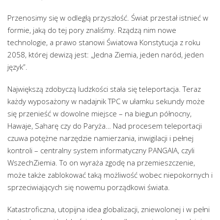
Przenosimy się w odległą przyszłość. Świat przestał istnieć w
formie, jaką do tej pory znaliśmy. Rządzą nim nowe
technologie, a prawo stanowi Światowa Konstytucja z roku
2058, której dewizą jest: „Jedna Ziemia, jeden naród, jeden
język”.
Największą zdobyczą ludzkości stała się teleportacja. Teraz
każdy wyposażony w nadajnik TPC w ułamku sekundy może
się przenieść w dowolne miejsce – na biegun północny,
Hawaje, Saharę czy do Paryża… Nad procesem teleportacji
czuwa potężne narzędzie namierzania, inwigilacji i pełnej
kontroli – centralny system informatyczny PANGAIA, czyli
WszechZiemia. To on wyraża zgodę na przemieszczenie,
może także zablokować taką możliwość wobec niepokornych i
sprzeciwiających się nowemu porządkowi świata.
Katastroficzna, utopijna idea globalizacji, zniewolonej i w pełni