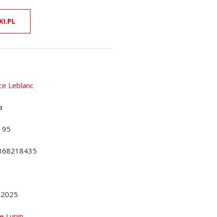
KI.PL
ce Leblanc
a
195
368218435
.2025
e Lupin