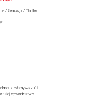
ał / Sensacja / Thriller
telmenie włamywaczu” i
bardziej dynamicznych