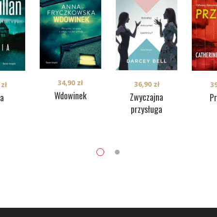
34,90
zł
36,90
zł
0
zł
3
Wdowinek
Zwyczajna
ia
P
przysługa