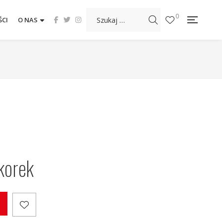
0
CI
O NAS
korek