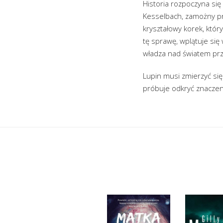
Historia rozpoczyna si
Kesselbach, zamożny pr
kryształowy korek, któ
tę sprawę, wplątuje się
władza nad światem pr
Lupin musi zmierzyć si
próbuje odkryć znaczeni