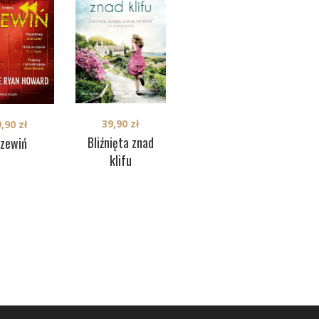
39,90
zł
9,90
zł
36,90
zł
Bliźnięta znad
rzewiń
Manipulantka
klifu