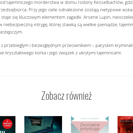
ę od tajemniczego morderstwa w domu rodziny Kesselbachów, gdzi
zedsiębiorca. Przy jego ciele odnalezione zostają nietypowe wska
ry staje się kluczowym elementem zagadki. Arsene Lupin, nieocze
 w niebezpieczną intrygę, której stawką są wielkie pieniądze, taje
zestępczym.
ę z przebiegłym i bezwzględnym przeciwnikiem – paryskim kryminal
e kryształowego korka i jego związek z ukrytymi tajemnicami.
Zobacz również