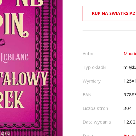
KUP NA SWIATKSIAZ
Autor
Mauri
Typ okładki
miękk
Wymiary
125×
EAN
9788
Liczba stron
304
Data wydania
12.02
Seria
Arsen