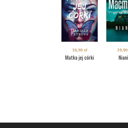
36,90
zł
39,9
Matka jej córki
Nian