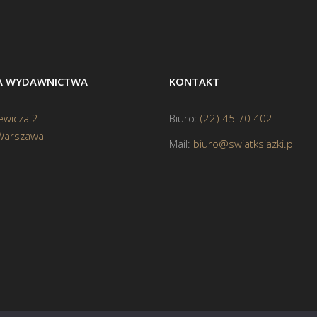
BA WYDAWNICTWA
KONTAKT
ewicza 2
Biuro:
(22) 45 70 402
Warszawa
Mail:
biuro@swiatksiazki.pl