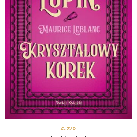
29,99
zł