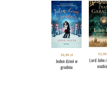
32,9
36,90
zł
Lord John 
Jeden dzień w
osobi
grudniu