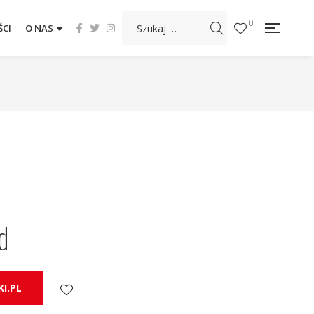
0
CI
O NAS
d
I.PL