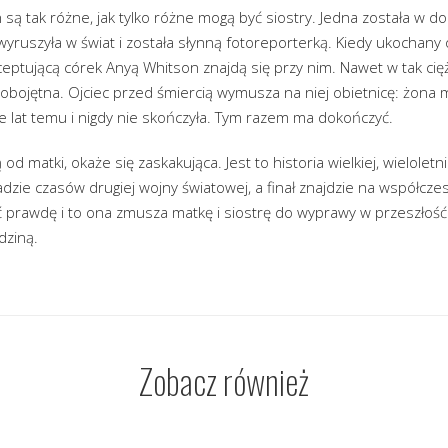
 są tak różne, jak tylko różne mogą być siostry. Jedna została w d
wyruszyła w świat i została słynną fotoreporterką. Kiedy ukochany 
ceptującą córek Anyą Whitson znajdą się przy nim. Nawet w tak cię
i obojętna. Ojciec przed śmiercią wymusza na niej obietnicę: żon
ele lat temu i nigdy nie skończyła. Tym razem ma dokończyć.
d matki, okaże się zaskakująca. Jest to historia wielkiej, wieloletni
zie czasów drugiej wojny światowej, a finał znajdzie na współczes
 prawdę i to ona zmusza matkę i siostrę do wyprawy w przeszłość.
dziną.
Zobacz również