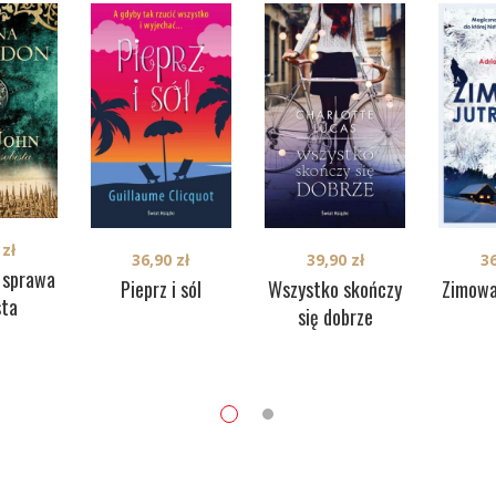
0
zł
36,90
zł
3
39,90
zł
i sprawa
Pieprz i sól
Zimowa
Wszystko skończy
sta
się dobrze