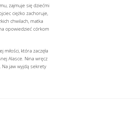
omu, zajmuje się dziećmi
ojciec ciężko zachoruje,
żkich chwilach, matka
a ma opowiedzieć córkom
ej miłości, która zaczęła
nej Alasce. Nina wręcz
 Na jaw wyjdą sekrety