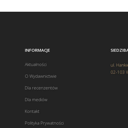
INFORMACJE
SIEDZI
Aktualności
ul. Hanki
02-103 
O Wydawnictwie
Dla recenzentów
Dla mediów
Kontakt
Polityka Prywatności