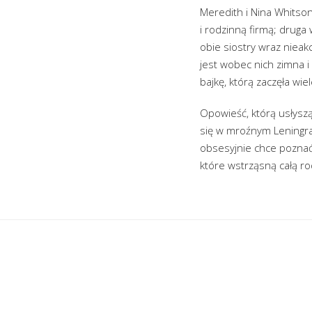
Meredith i Nina Whitson
i rodzinną firmą; druga 
obie siostry wraz nieak
jest wobec nich zimna 
bajkę, którą zaczęła wi
Opowieść, którą usłyszą o
się w mroźnym Leningrad
obsesyjnie chce poznać
które wstrząsną całą ro