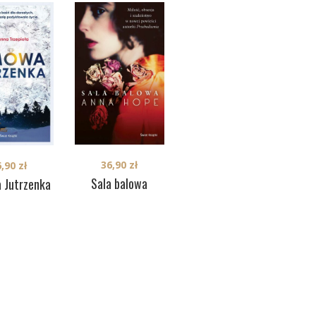
36,90
zł
6,90
zł
36,90
zł
Sala balowa
 Jutrzenka
Magiczna podróż
(