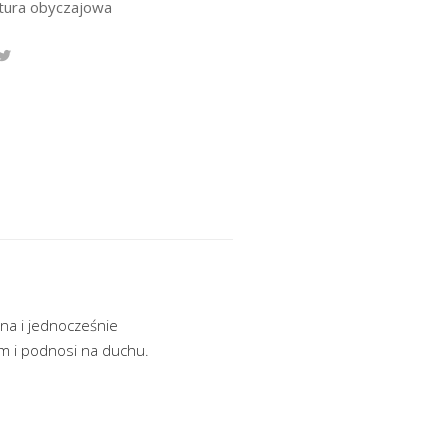
atura obyczajowa
sna i jednocześnie
em i podnosi na duchu.