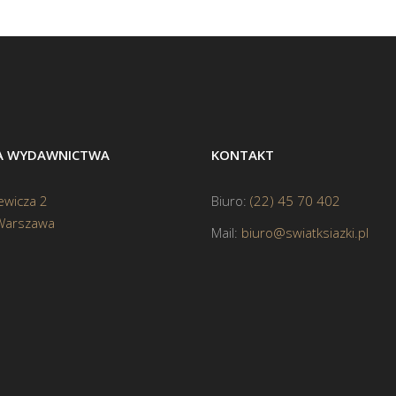
BA WYDAWNICTWA
KONTAKT
ewicza 2
Biuro:
(22) 45 70 402
Warszawa
Mail:
biuro@swiatksiazki.pl