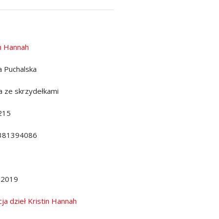
in Hannah
a Puchalska
a ze skrzydełkami
215
381394086
.2019
cja dzieł Kristin Hannah