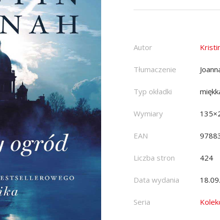
Autor
Krist
Tłumaczenie
Joann
Typ okładki
miękk
Wymiary
135×
EAN
9788
Liczba stron
424
Data wydania
18.09
Seria
Kolek