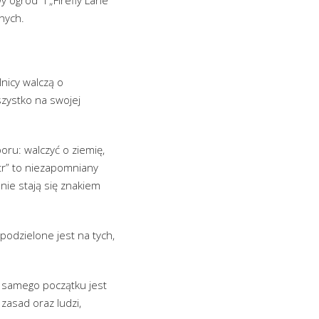
wnych.
lnicy walczą o
szystko na swojej
ru: walczyć o ziemię,
atr” to niezapomniany
nie stają się znakiem
podzielone jest na tych,
od samego początku jest
zasad oraz ludzi,