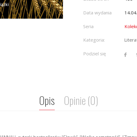
Data wydania
14.04
Seria
Kolek
Kategoria:
Liter
Podziel się
Opis
Opinie (0)
NNAH, autorki bestsellerów “Słowik”, “Wielka samotność”, “Zimowy 