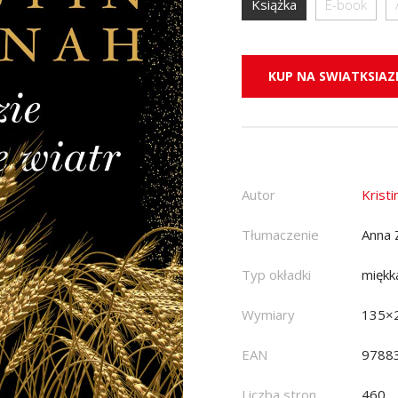
Książka
E-book
KUP NA SWIATKSIAZK
Autor
Krist
Tłumaczenie
Anna 
Typ okładki
miękk
Wymiary
135×
EAN
9788
Liczba stron
460