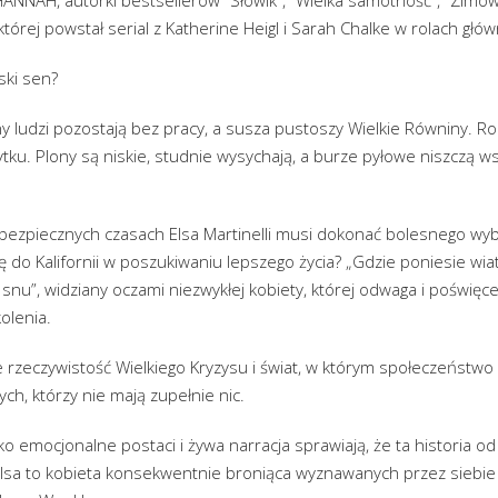
której powstał serial z Katherine Heigl i Sarah Chalke w rolach głó
ski sen?
ny ludzi pozostają bez pracy, a susza pustoszy Wielkie Równiny. Ro
tku. Plony są niskie, studnie wysychają, a burze pyłowe niszczą w
bezpiecznych czasach Elsa Martinelli musi dokonać bolesnego wybo
ię do Kalifornii w poszukiwaniu lepszego życia? „Gdzie poniesie wi
nu”, widziany oczami niezwykłej kobiety, której odwaga i poświęce
olenia.
 rzeczywistość Wielkiego Kryzysu i świat, w którym społeczeństwo 
tych, którzy nie mają zupełnie nic.
oko emocjonalne postaci i żywa narracja sprawiają, że ta historia 
lsa to kobieta konsekwentnie broniąca wyznawanych przez siebie 