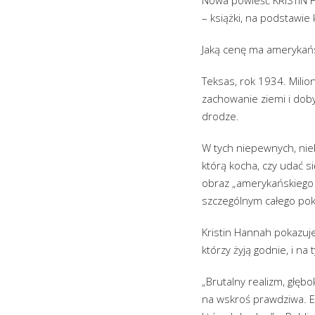
– książki, na podstawie 
Jaką cenę ma amerykań
Teksas, rok 1934. Milio
zachowanie ziemi i doby
drodze.
W tych niepewnych, nie
którą kocha, czy udać s
obraz „amerykańskiego s
szczególnym całego pok
Kristin Hannah pokazuje
którzy żyją godnie, i na 
„Brutalny realizm, głęb
na wskroś prawdziwa. E