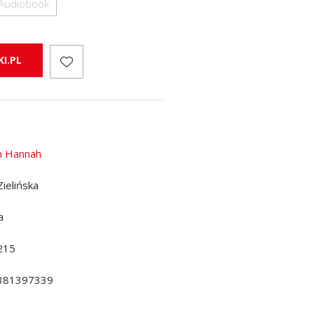
Audiobook
I.PL
in Hannah
Zielińska
a
215
381397339