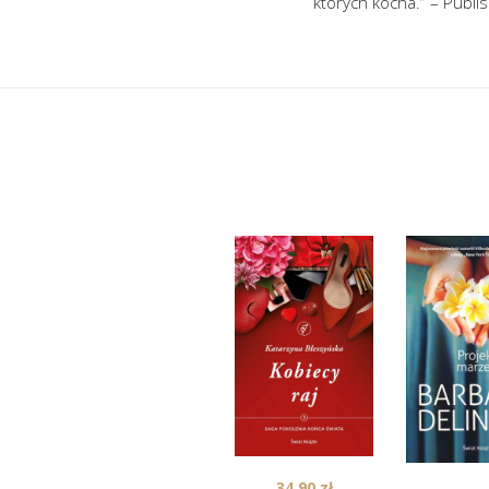
których kocha.” – Publi
34,90
zł