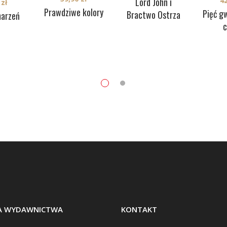
Lord John i
4
0
zł
Prawdziwe kolory
Pięć g
Bractwo Ostrza
marzeń
c
BA WYDAWNICTWA
KONTAKT