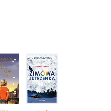
34,90
zł
36,90
zł