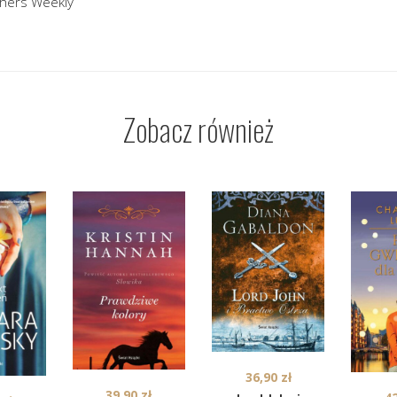
shers Weekly
Zobacz również
36,90
zł
39,90
zł