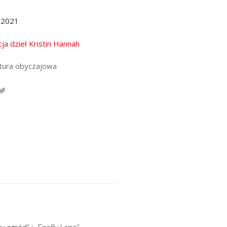
.2021
cja dzieł Kristin Hannah
atura obyczajowa
ogród” i „Firefly Lane”