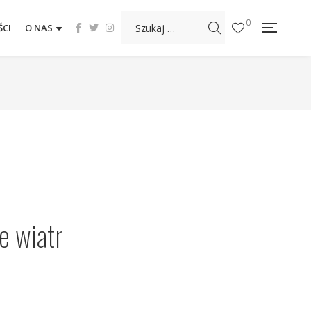
0
CI
O NAS
e wiatr