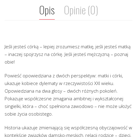
Opis
Opinie (0)
Jeśli jesteś córką – lepiej zrozumiesz matkę, jeśli jesteś matką
– inaczej spojrzysz na córkę. Jeśli jesteś mężczyzną – poznaj
obie!
Powieść opowiedziana z dwóch perspektyw: matki i córki,
ukazuje kobiece dylematy w rzeczywistości XXI wieku.
Opowiedziana na dwa głosy – dwóch różnych pokoleń.
Pokazuje współczesne zmagania ambitnej i wykształconej
singielki, która – choć spełniona zawodowo – nie może ułożyć
sobie życia osobistego.
Historia ukazuje zmieniającą się współczesną obyczajowość w
kontekście związków damsko-męskich, relacji rodzice – dzieci,