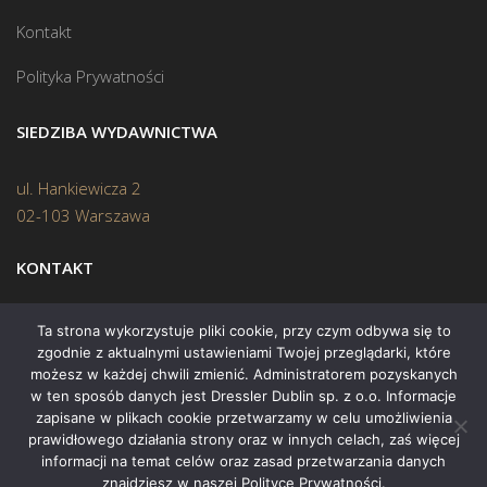
Kontakt
Polityka Prywatności
SIEDZIBA WYDAWNICTWA
ul. Hankiewicza 2
02-103 Warszawa
KONTAKT
Biuro:
(22) 45 70 402
Ta strona wykorzystuje pliki cookie, przy czym odbywa się to
zgodnie z aktualnymi ustawieniami Twojej przeglądarki, które
Mail:
biuro@swiatksiazki.pl
możesz w każdej chwili zmienić. Administratorem pozyskanych
w ten sposób danych jest Dressler Dublin sp. z o.o. Informacje
zapisane w plikach cookie przetwarzamy w celu umożliwienia
prawidłowego działania strony oraz w innych celach, zaś więcej
informacji na temat celów oraz zasad przetwarzania danych
znajdziesz w naszej Polityce Prywatności.