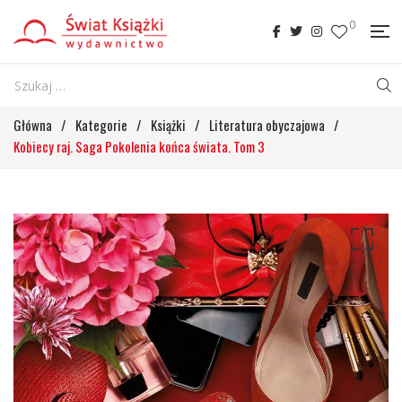
0
Główna
/
Kategorie
/
Książki
/
Literatura obyczajowa
/
Kobiecy raj. Saga Pokolenia końca świata. Tom 3